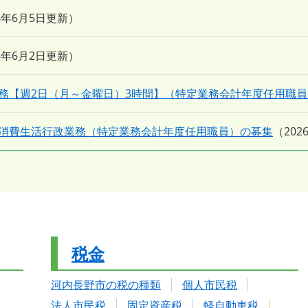
26年6月5日更新
26年6月2日更新
務【週2日（月～金曜日）3時間】（特定業務会計年度任用職
消費生活行政業務（特定業務会計年度任用職員）の募集
20
税金
河内長野市の税の種類
個人市民税
法人市民税
固定資産税
軽自動車税