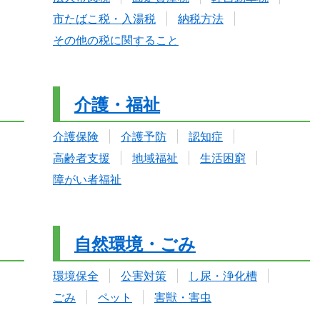
市たばこ税・入湯税
納税方法
その他の税に関すること
介護・福祉
介護保険
介護予防
認知症
高齢者支援
地域福祉
生活困窮
障がい者福祉
自然環境・ごみ
環境保全
公害対策
し尿・浄化槽
ごみ
ペット
害獣・害虫