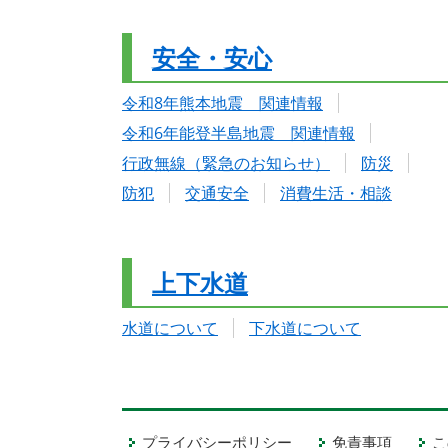
安全・安心
令和8年熊本地震 関連情報
令和6年能登半島地震 関連情報
行政無線（緊急のお知らせ）
防災
防犯
交通安全
消費生活・相談
上下水道
水道について
下水道について
プライバシーポリシー
免責事項
こ