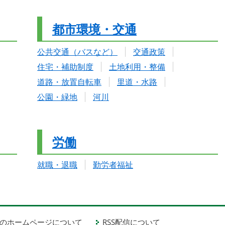
都市環境・交通
公共交通（バスなど）
交通政策
住宅・補助制度
土地利用・整備
道路・放置自転車
里道・水路
公園・緑地
河川
労働
就職・退職
勤労者福祉
のホームページについて
RSS配信について