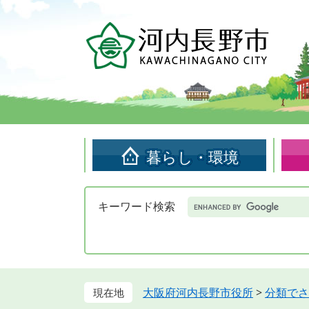
ペ
メ
ー
ニ
ジ
ュ
の
ー
先
を
頭
飛
で
ば
す。
し
て
暮らし・環境
本
文
へ
Google
キーワード検索
カ
ス
タ
ム
検
索
大阪府河内長野市役所
>
分類でさ