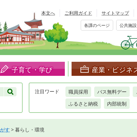
本文へ
ご利用ガイド
サイトマップ
各課のページ
公共施設
子育て・学び
産業・ビジネ
職員採用
バス無料デー
注目
ワード
ふるさと納税
内部統制
がす
>
暮らし・環境