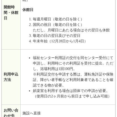
時）
開館時
休館日
間・休館
日
毎週月曜日（敬老の日を除く）
国民の祝日（敬老の日を除く）
ただし、月曜日にあたる場合はその翌日も休館
敬老の日の翌日及びその翌日
年末年始（12月28日から1月4日）
福祉センター利用証の交付を同センター受付にて
申請し、利用時にその利用証を受付に提出。ただ
し、浴場利用は1回100円。
利用申込
※利用証交付を申請する際は、運転免許証や保険
方法
証、障がい者手帳など利用対象者であることを確
認できる物が必要。
娯楽室を利用する場合は団体での申請が必要。
（使用日の2ヶ月前から前日まで申し込み可能）
お問い合
施設へ直接
わせ先