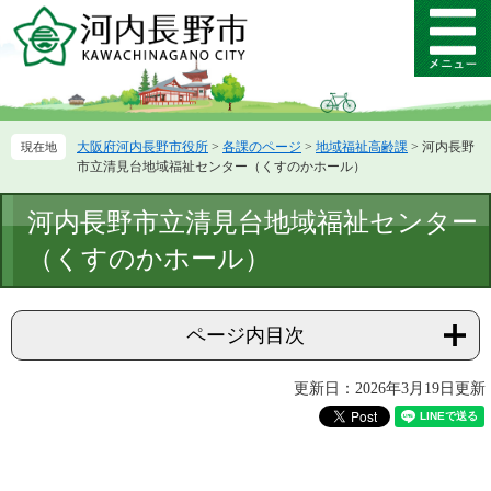
ペ
メ
ー
ニ
メ
ジ
ュ
ニ
の
ー
ュ
先
を
ー
頭
飛
大阪府河内長野市役所
>
各課のページ
>
地域福祉高齢課
>
河内長野
で
ば
市立清見台地域福祉センター（くすのかホール）
す。
し
て
本
河内長野市立清見台地域福祉センター
本
文
文
（くすのかホール）
へ
ページ内目次
更新日：2026年3月19日更新