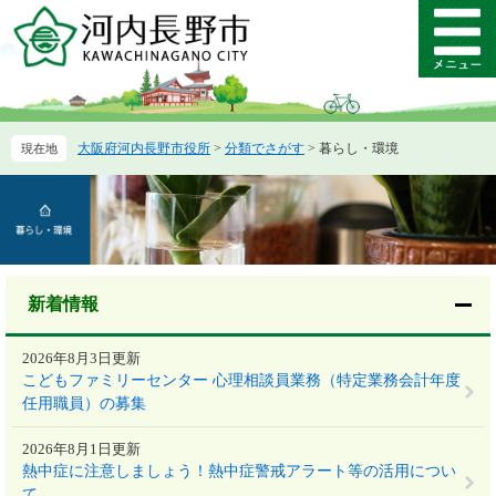
ペ
メ
ー
ニ
メ
ジ
ュ
ニ
の
ー
ュ
先
を
ー
頭
飛
大阪府河内長野市役所
>
分類でさがす
>
暮らし・環境
で
ば
す。
し
本
て
文
本
文
へ
新着情報
2026年8月3日更新
こどもファミリーセンター 心理相談員業務（特定業務会計年度
任用職員）の募集
2026年8月1日更新
熱中症に注意しましょう！熱中症警戒アラート等の活用につい
て