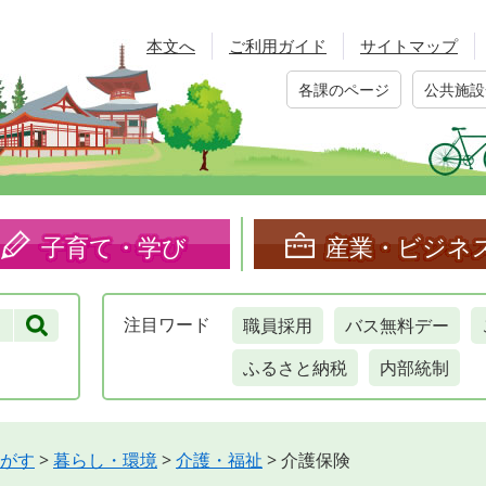
本文へ
ご利用ガイド
サイトマップ
各課のページ
公共施設
子育て・学び
産業・ビジネ
職員採用
バス無料デー
注目
ワード
ふるさと納税
内部統制
がす
>
暮らし・環境
>
介護・福祉
>
介護保険