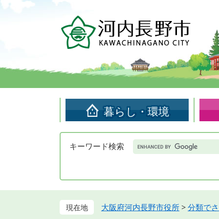
ペ
メ
ー
ニ
ジ
ュ
の
ー
先
を
頭
飛
で
ば
す。
し
て
暮らし・環境
本
文
へ
Google
キーワード検索
カ
ス
タ
ム
検
索
大阪府河内長野市役所
>
分類でさ