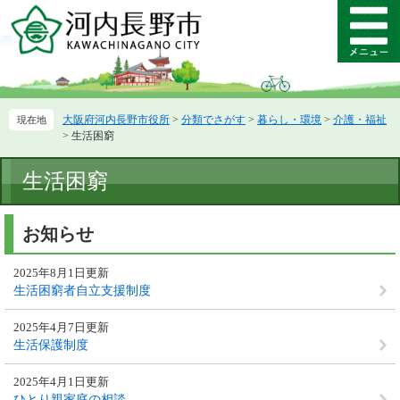
ペ
メ
ー
ニ
メ
ジ
ュ
ニ
の
ー
ュ
先
を
ー
頭
飛
大阪府河内長野市役所
>
分類でさがす
>
暮らし・環境
>
介護・福祉
で
ば
>
生活困窮
す。
し
て
本
生活困窮
本
文
文
へ
お知らせ
2025年8月1日更新
生活困窮者自立支援制度
2025年4月7日更新
生活保護制度
2025年4月1日更新
ひとり親家庭の相談