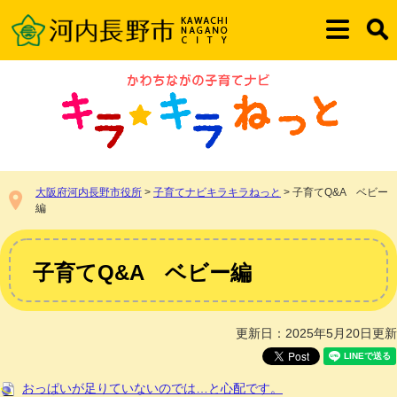
ペ
メ
ー
ニ
メ
検
ジ
ュ
ニ
索
の
ー
ュ
先
を
ー
頭
飛
で
ば
す。
し
て
本
大阪府河内長野市役所
>
子育てナビキラキラねっと
>
子育てQ&A ベビー
文
編
へ
本
文
子育てQ&A ベビー編
更新日：2025年5月20日更新
おっぱいが足りていないのでは…と心配です。