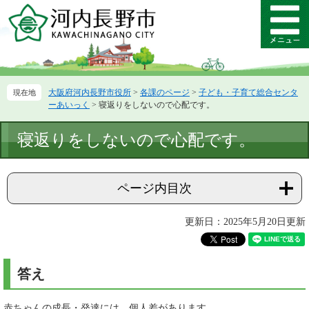
ペ
メ
ー
ニ
メ
ジ
ュ
ニ
の
ー
ュ
先
を
ー
頭
飛
大阪府河内長野市役所
>
各課のページ
>
子ども・子育て総合センタ
で
ば
ーあいっく
>
寝返りをしないので心配です。
す。
し
て
本
寝返りをしないので心配です。
本
文
文
へ
ページ内目次
更新日：2025年5月20日更新
答え
赤ちゃんの成長・発達には、個人差があります。