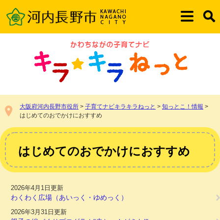
ペ
メ
ー
ニ
メ
検
ジ
ュ
ニ
索
の
ー
ュ
先
を
ー
頭
飛
で
ば
す。
し
て
本
大阪府河内長野市役所
>
子育てナビキラキラねっと
>
知っとこ！情報
>
文
はじめてのおでかけにおすすめ
へ
本
文
はじめてのおでかけにおすすめ
2026年4月1日更新
わくわく広場（あいっく・ゆめっく）
2026年3月31日更新