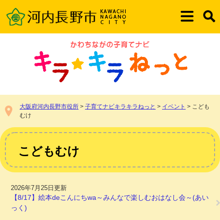
ペ
メ
ー
ニ
メ
検
ジ
ュ
ニ
索
の
ー
ュ
先
を
ー
頭
飛
で
ば
す。
し
て
本
大阪府河内長野市役所
>
子育てナビキラキラねっと
>
イベント
>
こども
文
むけ
へ
本
文
こどもむけ
2026年7月25日更新
【8/17】絵本deこんにちwa～みんなで楽しむおはなし会～(あい
っく)