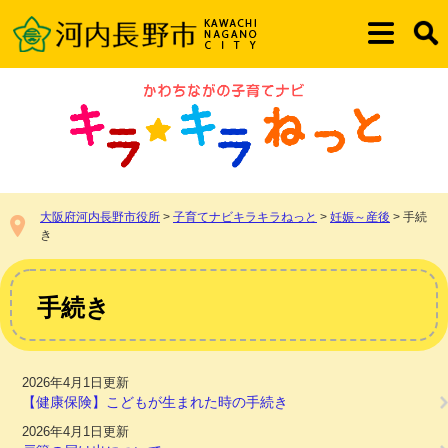
ペ
メ
ー
ニ
メ
検
ジ
ュ
ニ
索
の
ー
ュ
先
を
ー
頭
飛
で
ば
す。
し
て
本
大阪府河内長野市役所
>
子育てナビキラキラねっと
>
妊娠～産後
>
手続
文
き
へ
本
文
手続き
2026年4月1日更新
【健康保険】こどもが生まれた時の手続き
2026年4月1日更新