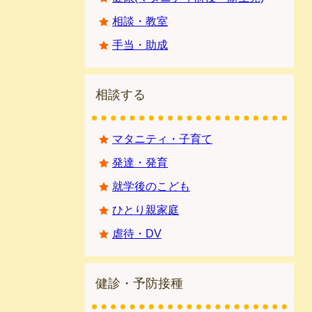
相談・教室
手当・助成
相談する
マタニティ・子育て
発達・発育
就学後のこども
ひとり親家庭
虐待・DV
健診・予防接種