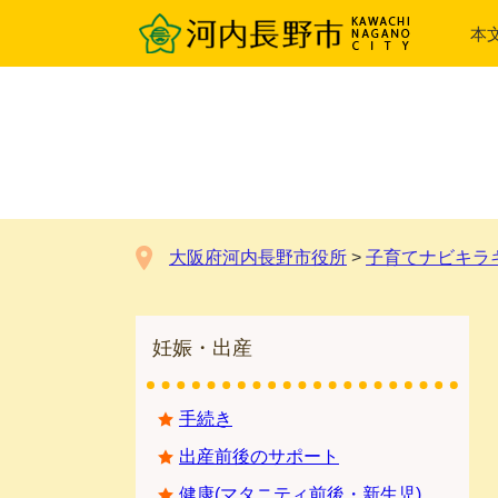
ペ
メ
本
ー
ニ
ジ
ュ
の
ー
先
を
頭
飛
で
ば
す。
し
て
本
大阪府河内長野市役所
>
子育てナビキラ
文
へ
妊娠・出産
手続き
出産前後のサポート
健康(マタニティ前後・新生児)