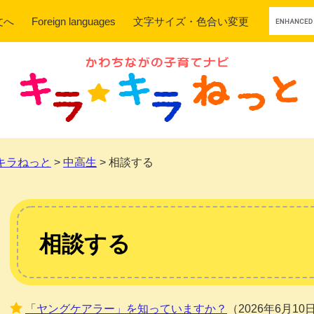
Google
文へ
Foreign languages
文字サイズ・色合い変更
カ
ス
タ
ム
検
索
キラねっと
>
中高生
>
相談する
本
文
相談する
「ヤングケアラー」を知っていますか？
2026年6月10