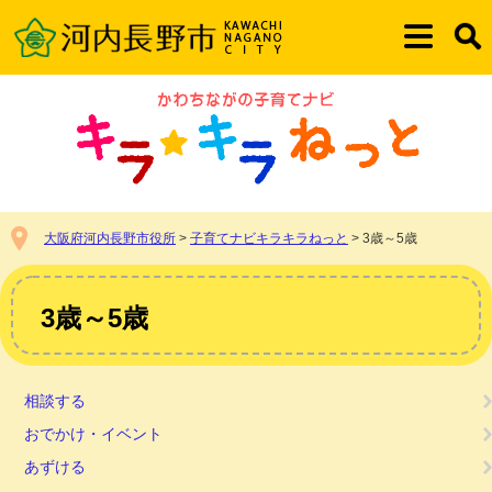
ペ
メ
ー
ニ
メ
検
ジ
ュ
ニ
索
の
ー
ュ
先
を
ー
頭
飛
で
ば
す。
し
て
本
大阪府河内長野市役所
>
子育てナビキラキラねっと
>
3歳～5歳
文
へ
本
文
3歳～5歳
相談する
おでかけ・イベント
あずける