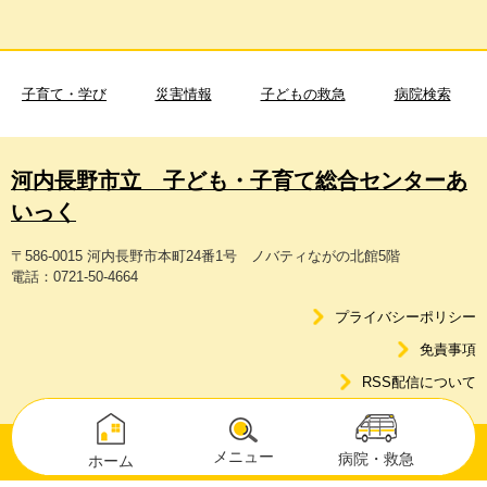
子育て・学び
災害情報
子どもの救急
病院検索
河内長野市立 子ども・子育て総合センターあ
いっく
〒586-0015 河内長野市本町24番1号 ノバティながの北館5階
電話：0721-50-4664
プライバシーポリシー
免責事項
RSS配信について
Copyright © Kawachinagano City. All Rights Reserved.
メニュー
病院・救急
ホーム