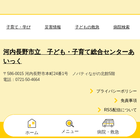
子育て・学び
災害情報
子どもの救急
病院検索
河内長野市立 子ども・子育て総合センターあ
いっく
〒586-0015 河内長野市本町24番1号 ノバティながの北館5階
電話：0721-50-4664
プライバシーポリシー
免責事項
RSS配信について
Copyright © Kawachinagano City. All Rights Reserved.
メニュー
病院・救急
ホーム