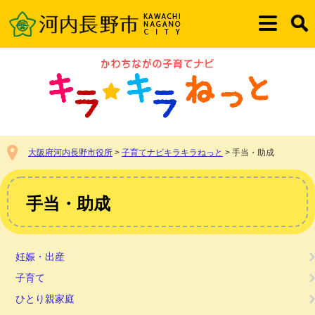
ペ
メ
ー
ニ
メ
検
ジ
ュ
ニ
索
の
ー
ュ
先
を
ー
頭
飛
で
ば
す。
し
て
本
大阪府河内長野市役所
>
子育てナビキラキラねっと
>
手当・助成
文
へ
本
文
手当・助成
妊娠・出産
子育て
ひとり親家庭