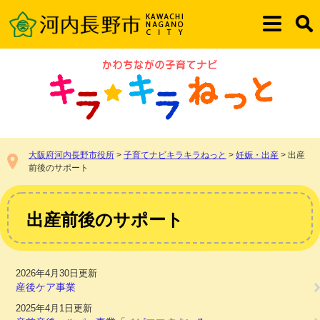
ペ
メ
ー
ニ
メ
検
ジ
ュ
ニ
索
の
ー
ュ
先
を
ー
頭
飛
で
ば
す。
し
て
本
大阪府河内長野市役所
>
子育てナビキラキラねっと
>
妊娠・出産
>
出産
文
前後のサポート
へ
本
文
出産前後のサポート
2026年4月30日更新
産後ケア事業
2025年4月1日更新