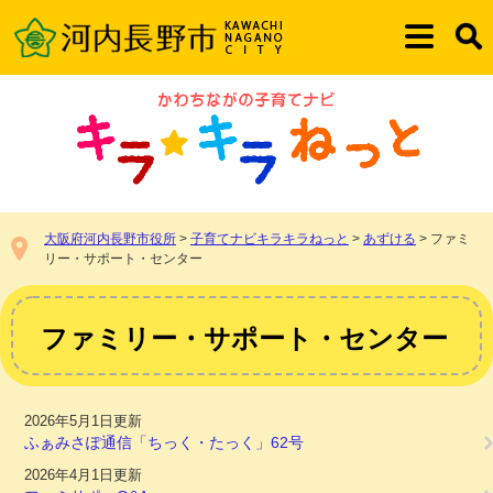
ペ
メ
ー
ニ
メ
検
ジ
ュ
ニ
索
の
ー
ュ
先
を
ー
頭
飛
で
ば
す。
し
て
本
大阪府河内長野市役所
>
子育てナビキラキラねっと
>
あずける
>
ファミ
文
リー・サポート・センター
へ
本
文
ファミリー・サポート・センター
2026年5月1日更新
ふぁみさぽ通信「ちっく・たっく」62号
2026年4月1日更新