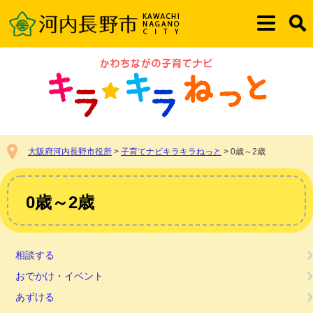
ペ
メ
ー
ニ
メ
検
ジ
ュ
ニ
索
の
ー
ュ
先
を
ー
頭
飛
で
ば
す。
し
て
本
大阪府河内長野市役所
>
子育てナビキラキラねっと
>
0歳～2歳
文
へ
本
文
0歳～2歳
相談する
おでかけ・イベント
あずける