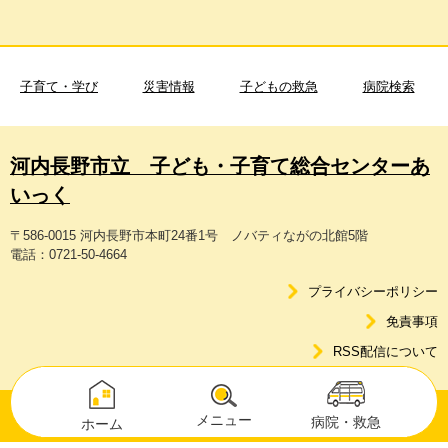
子育て・学び
災害情報
子どもの救急
病院検索
河内長野市立 子ども・子育て総合センターあ
いっく
〒586-0015 河内長野市本町24番1号 ノバティながの北館5階
電話：0721-50-4664
プライバシーポリシー
免責事項
RSS配信について
Copyright © Kawachinagano City. All Rights Reserved.
メニュー
病院・救急
ホーム