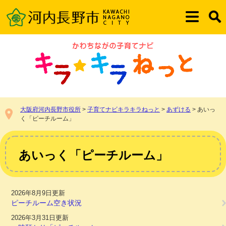
ペ
メ
ー
ニ
メ
検
ジ
ュ
ニ
索
の
ー
ュ
先
を
ー
頭
飛
で
ば
す。
し
て
本
大阪府河内長野市役所
>
子育てナビキラキラねっと
>
あずける
>
あいっ
文
く「ピーチルーム」
へ
本
文
あいっく「ピーチルーム」
2026年8月9日更新
ピーチルーム空き状況
2026年3月31日更新