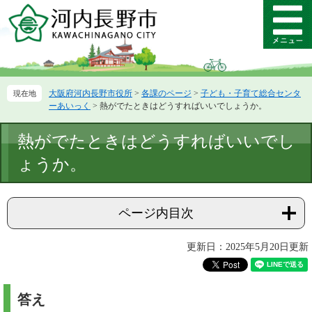
ペ
メ
ー
ニ
メ
ジ
ュ
ニ
の
ー
ュ
先
を
ー
頭
飛
大阪府河内長野市役所
>
各課のページ
>
子ども・子育て総合センタ
で
ば
ーあいっく
>
熱がでたときはどうすればいいでしょうか。
す。
し
て
本
熱がでたときはどうすればいいでし
本
文
文
ょうか。
へ
ページ内目次
更新日：2025年5月20日更新
答え