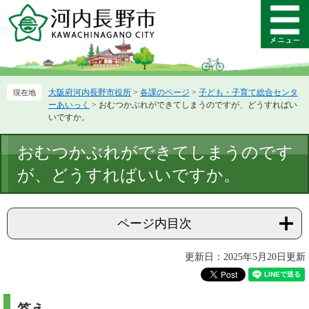
ペ
メ
ー
ニ
メ
ジ
ュ
ニ
の
ー
ュ
先
を
ー
頭
飛
大阪府河内長野市役所
>
各課のページ
>
子ども・子育て総合センタ
で
ば
ーあいっく
>
おむつかぶれができてしまうのですが、どうすればい
す。
し
いですか。
て
本
本
おむつかぶれができてしまうのです
文
文
へ
が、どうすればいいですか。
ページ内目次
更新日：2025年5月20日更新