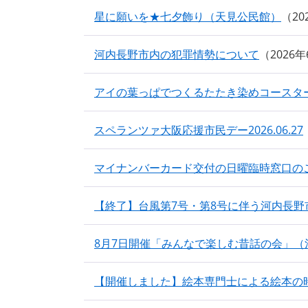
星に願いを★七夕飾り（天見公民館）
2
河内長野市内の犯罪情勢について
2026
アイの葉っぱでつくるたたき染めコースタ
スペランツァ大阪応援市民デー2026.06.27
マイナンバーカード交付の日曜臨時窓口の
【終了】台風第7号・第8号に伴う河内長野
8月7日開催「みんなで楽しむ昔話の会」（
【開催しました】絵本専門士による絵本の