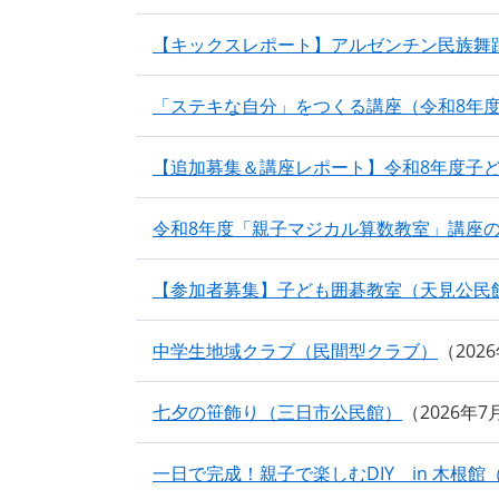
【キックスレポート】アルゼンチン民族舞
「ステキな自分」をつくる講座（令和8年
【追加募集＆講座レポート】令和8年度子
令和8年度「親子マジカル算数教室」講座
【参加者募集】子ども囲碁教室（天見公民
中学生地域クラブ（民間型クラブ）
202
七夕の笹飾り（三日市公民館）
2026年
一日で完成！親子で楽しむDIY in 木根