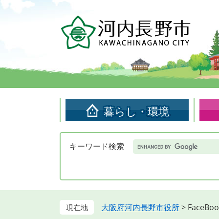
ペ
メ
ー
ニ
ジ
ュ
の
ー
先
を
頭
飛
で
ば
す。
し
て
暮らし・環境
本
文
へ
Google
キーワード検索
カ
ス
タ
ム
検
索
大阪府河内長野市役所
>
FaceBoo