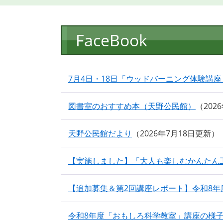
本
FaceBook
文
7月4日・18日「ウッドバーニング体験講座
図書室のおすすめ本（天野公民館）
202
天野公民館だより
2026年7月18日更新
【実施しました】「大人も楽しむかんたん
【追加募集＆第2回講座レポート】令和8
令和8年度「おもしろ科学教室」講座の様