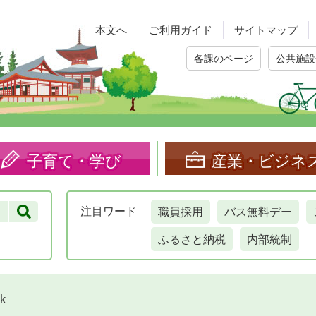
本文へ
ご利用ガイド
サイトマップ
各課のページ
公共施設
子育て・学び
産業・ビジネ
職員採用
バス無料デー
注目
ワード
ふるさと納税
内部統制
k