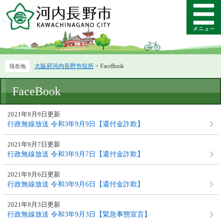
ペ
メ
ー
ニ
メ
ジ
ュ
ニ
の
ー
ュ
先
を
ー
頭
飛
大阪府河内長野市役所
>
FaceBook
で
ば
す。
し
本
て
FaceBook
文
本
文
2021年9月9日更新
へ
行政無線放送 令和3年9月9日【還付金詐欺】
2021年9月7日更新
行政無線放送 令和3年9月7日【還付金詐欺】
2021年9月6日更新
行政無線放送 令和3年9月6日【還付金詐欺】
2021年9月3日更新
行政無線放送 令和3年9月3日【緊急事態宣言】