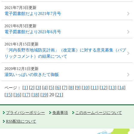
2021年7月3日更新
電子図書館だより2021年7月号
2021年6月5日更新
電子図書館だより2021年6月号
2021年1月15日更新
「河内長野市地域防災計画」（改定案）に対する意見募集（パブ
リックコメント）の結果について
2020年12月1日更新
湯気いっぱいの炊きたて御飯
[
1
] [
2
] [
3
] [
4
] [
5
] [
6
] [
7
] [
8
] [
9
] [
10
] [
11
] [
12
] [
13
] [
14
]
ページ：
[
15
] [
16
] [
17
] [
18
] [
19
] 20 [
21
]
プライバシーポリシー
免責事項
このホームページについて
RSS配信について