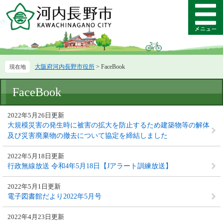
ペ
メ
ー
ニ
メ
ジ
ュ
ニ
の
ー
ュ
先
を
ー
頭
飛
大阪府河内長野市役所
>
FaceBook
で
ば
す。
し
本
て
FaceBook
文
本
文
2022年5月26日更新
へ
大規模災害の発生時に被害の拡大を防止するため建築物等の解体
及び災害廃棄物の撤去について協定を締結しました
2022年5月18日更新
行政無線放送 令和4年5月18日【Jアラート訓練放送】
2022年5月1日更新
電子図書館だより2022年5月号
2022年4月23日更新