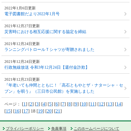
2022年1月6日更新
電子図書館だより2022年1月号
2021年12月27日更新
災害時における相互応援に関する協定を締結
2021年12月24日更新
ランニングパトロールＴシャツが寄贈されました
2021年12月24日更新
行政無線放送 令和3年12月24日【還付金詐欺】
2021年12月23日更新
『年老いても仲間とともに！「高石ともやとザ・ナターシャ・セ
ブン」を唄う』（三日市公民館）を実施しました
[
1
] [
2
] [
3
] [
4
] [
5
] [
6
] [
7
] [
8
] [
9
] [
10
] [
11
] [
12
] [
13
] [
14
]
ページ：
[
15
] [
16
] [
17
] 18 [
19
] [
20
] [
21
]
プライバシーポリシー
免責事項
このホームページについて