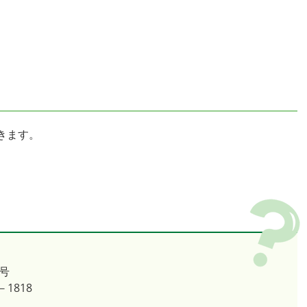
きます。
号
－1818