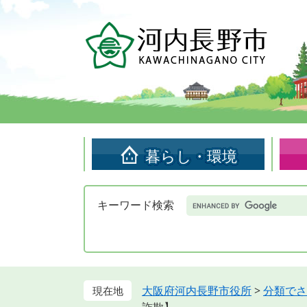
ペ
メ
ー
ニ
ジ
ュ
の
ー
先
を
頭
飛
で
ば
す。
し
て
暮らし・環境
本
文
へ
Google
キーワード検索
カ
ス
タ
ム
検
索
大阪府河内長野市役所
>
分類でさ