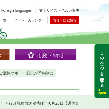
Foreign languages
文字サイズ・色合い変更
一覧
イベントカレンダー
防災・防犯情報
このページを一時保存する
ス
市政・地域
ご遺族サポート窓口が予約制に
せ）
>
行政無線放送 令和4年10月26日【還付金