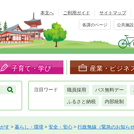
本文へ
ご利用ガイド
サイトマップ
各課のページ
公共施設
子育て・学び
産業・ビジネ
職員採用
バス無料デー
注目
ワード
ふるさと納税
内部統制
がす
>
暮らし・環境
>
安全・安心
>
行政無線（緊急のお知ら