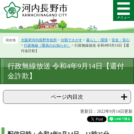
ペ
メ
ー
ニ
メ
ジ
ュ
ニ
の
ー
ュ
先
を
ー
頭
飛
大阪府河内長野市役所
>
分類でさがす
>
暮らし・環境
>
安全・安心
で
ば
>
行政無線（緊急のお知らせ）
>
行政無線放送 令和4年9月14日【還
す。
し
付金詐欺】
て
本
本
行政無線放送 令和4年9月14日【還付
文
文
へ
金詐欺】
ページ内目次
更新日：2022年9月14日更新