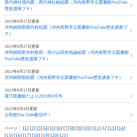
西代神社境内図・西代神社粗絵図（河内長野市立図書館YouTube
歴史講座プチ）
2023年8月27日更新
河州錦部郡西代村絵図（河内長野市立図書館YouTube歴史講座プ
チ）
2023年8月27日更新
河州錦部郡市村新田・同小山田村地論絵図（河内長野市立図書館
YouTube歴史講座プチ）
2023年8月27日更新
河州錦部郡絵図（河内長野市立図書館YouTube歴史講座プチ）
2023年8月11日更新
電子図書館だより2023年8月号
2023年8月4日更新
公民館You Tube配信中！
[
1
] [
2
] [
3
] [
4
] [
5
] [
6
] [
7
] [
8
] [
9
] [
10
] [
11
] 12 [
13
] [
14
]
ページ：
[
15
] [
16
] [
17
] [
18
] [
19
] [
20
] [
21
]