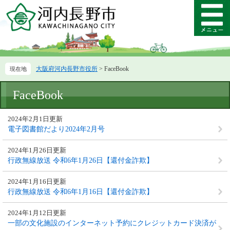
ペ
メ
ー
ニ
メ
ジ
ュ
ニ
の
ー
ュ
先
を
ー
頭
飛
大阪府河内長野市役所
>
FaceBook
で
ば
す。
し
本
て
FaceBook
文
本
文
2024年2月1日更新
へ
電子図書館だより2024年2月号
2024年1月26日更新
行政無線放送 令和6年1月26日【還付金詐欺】
2024年1月16日更新
行政無線放送 令和6年1月16日【還付金詐欺】
2024年1月12日更新
一部の文化施設のインターネット予約にクレジットカード決済が