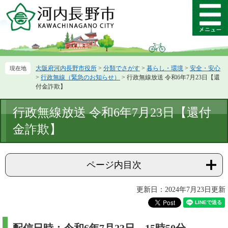
ペ
メ
ー
ニ
メ
ジ
ュ
ニ
の
ー
ュ
先
を
ー
頭
飛
大阪府河内長野市役所
>
分類でさがす
>
暮らし・環境
>
安全・安心
で
ば
>
行政無線（緊急のお知らせ）
>
行政無線放送 令和6年7月23日【還
す。
し
付金詐欺】
て
本
本
行政無線放送 令和6年7月23日【還付
文
文
へ
金詐欺】
ページ内目次
更新日：2024年7月23日更新