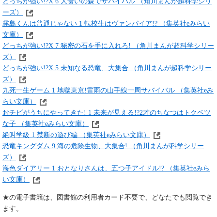
どっちが強い!?X 6 人食いの森でサバイバル （角川まんが超科学シリ
ーズ）
霧島くんは普通じゃない 1 転校生はヴァンパイア!? （集英社eみらい
文庫）
どっちが強い!?X 7 秘密の石を手に入れろ! （角川まんが超科学シリー
ズ）
どっちが強い!?X 5 未知なる恐竜、大集合 （角川まんが超科学シリー
ズ）
九死一生ゲーム 1 地獄東京!雷雨の山手線一周サバイバル （集英社eみ
らい文庫）
おチビがうちにやってきた! 1 未来が見える!?2才のちなつはトクベツ
な子 （集英社eみらい文庫）
絶叫学級 1 禁断の遊び編 （集英社eみらい文庫）
恐竜キングダム 9 海の危険生物、大集合! （角川まんが科学シリー
ズ）
海色ダイアリー 1 おとなりさんは、五つ子アイドル!? （集英社eみら
い文庫）
★の電子書籍は、図書館の利用者カード不要で、どなたでも閲覧でき
ます。