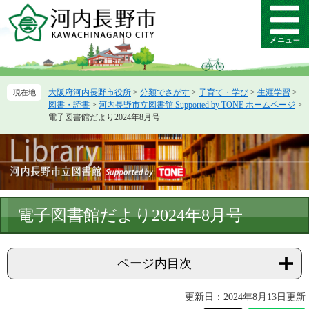
ペ
メ
ー
ニ
メ
ジ
ュ
ニ
の
ー
ュ
先
を
ー
頭
飛
大阪府河内長野市役所
>
分類でさがす
>
子育て・学び
>
生涯学習
>
で
ば
図書・読書
>
河内長野市立図書館 Supported by TONE ホームページ
>
す。
し
電子図書館だより2024年8月号
て
本
文
へ
本
電子図書館だより2024年8月号
文
ページ内目次
更新日：2024年8月13日更新