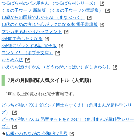
つるばら村のパン屋さん （つるばら村シリーズ）
くまの子ウーフ 新装版 （くまの子ウーフの童話集）
10歳からの図解でわかるAI （まなぶっく）
10代のための疲れた心がラクになる本 電子書籍版
マンガまるわかりハラスメント
3分間で恋したくなる
3分後にゾッとする話 電子版
ヨンケイ!! （ポプラ文庫）
おとめ六法
いえのおばけずかん （どうわがいっぱい）ざしきわらし
7月の月間閲覧人気タイトル（人気順）
100回以上閲覧された電子書籍です。
どっちが強い!?X 1 ダビンチ博士をすくえ! （角川まんが超科学シリー
ズ）
どっちが強い!?X 12 恐竜キッドをたおせ! （角川まんが超科学シリー
ズ）
★
広報かわちながの 令和6年7月号