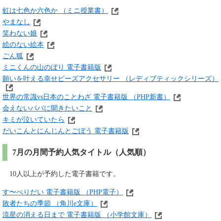
虹は七色か六色か （ミニ授業書）
やまなし
笑わない娘
絵のない絵本
ごん狐
ミニくんの山のぼり 電子書籍版
願いを叶える幸せビーズアクセサリー （レディブティックシリーズ）
世界の常識vs日本のことわざ 電子書籍版 （PHP新書）
会えないパパに聞きたいこと
キミが泣いていたら
だいこんとにんじんとごぼう 電子書籍版
7月の月間予約人気タイトル（人気順）
10人以上が予約した電子書籍です。
す〜べりだい 電子書籍版 （PHP電子）
敗者たちの季節 （角川e文庫）
流星の消える日まで 電子書籍版 （小学館文庫）