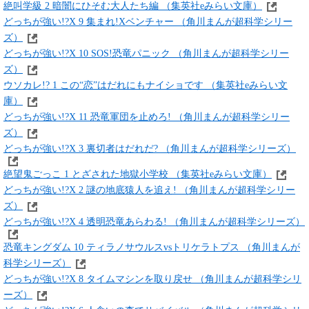
絶叫学級 2 暗闇にひそむ大人たち編 （集英社eみらい文庫）
どっちが強い!?X 9 集まれ!Xベンチャー （角川まんが超科学シリー
ズ）
どっちが強い!?X 10 SOS!恐竜パニック （角川まんが超科学シリー
ズ）
ウソカレ!? 1 この“恋”はだれにもナイショです （集英社eみらい文
庫）
どっちが強い!?X 11 恐竜軍団を止めろ! （角川まんが超科学シリー
ズ）
どっちが強い!?X 3 裏切者はだれだ? （角川まんが超科学シリーズ）
絶望鬼ごっこ 1 とざされた地獄小学校 （集英社eみらい文庫）
どっちが強い!?X 2 謎の地底猿人を追え! （角川まんが超科学シリー
ズ）
どっちが強い!?X 4 透明恐竜あらわる! （角川まんが超科学シリーズ）
恐竜キングダム 10 ティラノサウルスvsトリケラトプス （角川まんが
科学シリーズ）
どっちが強い!?X 8 タイムマシンを取り戻せ （角川まんが超科学シリ
ーズ）