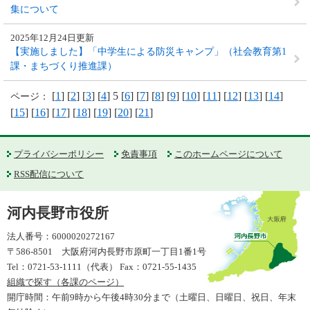
集について
2025年12月24日更新
【実施しました】「中学生による防災キャンプ」（社会教育第1
課・まちづくり推進課）
[
1
] [
2
] [
3
] [
4
] 5 [
6
] [
7
] [
8
] [
9
] [
10
] [
11
] [
12
] [
13
] [
14
]
ページ：
[
15
] [
16
] [
17
] [
18
] [
19
] [
20
] [
21
]
プライバシーポリシー
免責事項
このホームページについて
RSS配信について
河内長野市役所
法人番号：6000020272167
〒586-8501 大阪府河内長野市原町一丁目1番1号
Tel：0721-53-1111（代表） Fax：0721-55-1435
組織で探す（各課のページ）
開庁時間：午前9時から午後4時30分まで（土曜日、日曜日、祝日、年末