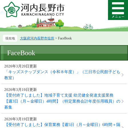
ペ
メ
ー
ニ
メ
ジ
ュ
ニ
の
ー
ュ
先
を
ー
頭
飛
大阪府河内長野市役所
>
FaceBook
で
ば
す。
し
本
て
FaceBook
文
本
文
2026年3月20日更新
へ
「キッズステップダンス（令和８年度）」（三日市公民館子ども
教室）
2026年3月19日更新
【受付終了しました】地域子育て支援 幼児健全発達支援業務
【週3日（月～金曜日）4時間】（特定業務会計年度任用職員）の
募集
2026年3月19日更新
【受付終了しました】保育業務【週5日（月～金曜日）6時間＋隔