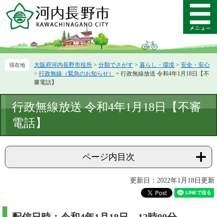
ペ
メ
ー
ニ
メ
ジ
ュ
ニ
の
ー
ュ
先
を
ー
頭
飛
大阪府河内長野市役所
>
分類でさがす
>
暮らし・環境
>
安全・安心
で
ば
>
行政無線（緊急のお知らせ）
>
行政無線放送 令和4年1月18日【不
す。
し
審電話】
て
本
本
行政無線放送 令和4年1月18日【不審
文
文
へ
電話】
ページ内目次
更新日：2022年1月18日更新