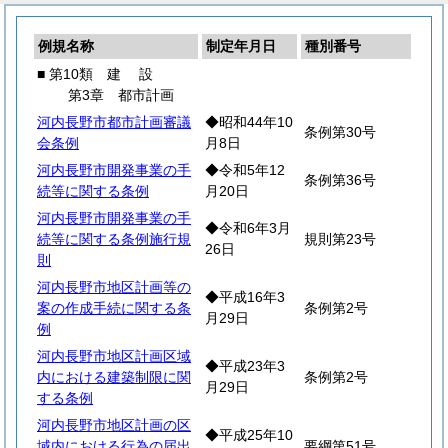
例規名称
制定年月日
種別番号
■ 第10類
建
設
第3章 都市計画
河内長野市都市計画審議
◆昭和44年10
条例第30号
会条例
月8日
河内長野市開発事業の手
◆令和5年12
条例第36号
続等に関する条例
月20日
河内長野市開発事業の手
◆令和6年3月
続等に関する条例施行規
規則第23号
26日
則
河内長野市地区計画等の
◆平成16年3
案の作成手続に関する条
条例第2号
月29日
例
河内長野市地区計画区域
◆平成23年3
内における建築制限に関
条例第2号
月29日
する条例
河内長野市地区計画の区
◆平成25年10
域内における行為の届出
要綱第51号