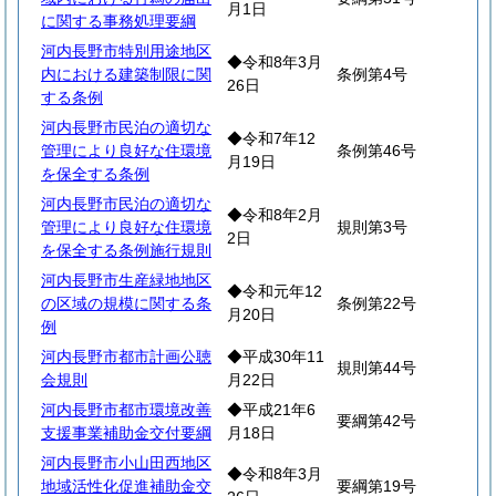
月1日
に関する事務処理要綱
河内長野市特別用途地区
◆令和8年3月
内における建築制限に関
条例第4号
26日
する条例
河内長野市民泊の適切な
◆令和7年12
管理により良好な住環境
条例第46号
月19日
を保全する条例
河内長野市民泊の適切な
◆令和8年2月
管理により良好な住環境
規則第3号
2日
を保全する条例施行規則
河内長野市生産緑地地区
◆令和元年12
の区域の規模に関する条
条例第22号
月20日
例
河内長野市都市計画公聴
◆平成30年11
規則第44号
会規則
月22日
河内長野市都市環境改善
◆平成21年6
要綱第42号
支援事業補助金交付要綱
月18日
河内長野市小山田西地区
◆令和8年3月
地域活性化促進補助金交
要綱第19号