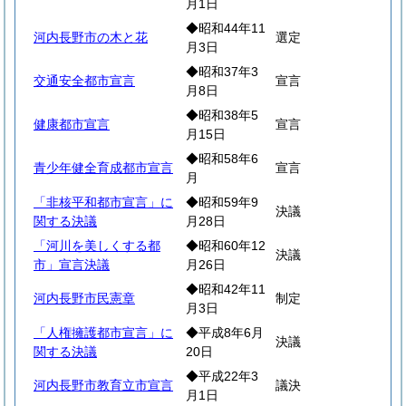
月1日
◆昭和44年11
河内長野市の木と花
選定
月3日
◆昭和37年3
交通安全都市宣言
宣言
月8日
◆昭和38年5
健康都市宣言
宣言
月15日
◆昭和58年6
青少年健全育成都市宣言
宣言
月
「非核平和都市宣言」に
◆昭和59年9
決議
関する決議
月28日
「河川を美しくする都
◆昭和60年12
決議
市」宣言決議
月26日
◆昭和42年11
河内長野市民憲章
制定
月3日
「人権擁護都市宣言」に
◆平成8年6月
決議
関する決議
20日
◆平成22年3
河内長野市教育立市宣言
議決
月1日