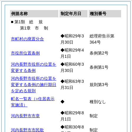
例規名称
制定年月日
種別番号
■ 第1類
総
規
第1章
市
制
◆昭和29年3
総理府告示第
市町村の廃置分合
月30日
364号
◆昭和29年4
市役所位置条例
条例第2号
月1日
河内長野市役所の位置を
◆昭和60年3
条例第1号
変更する条例
月30日
河内長野市役所の位置を
◆昭和63年3
変更する条例の施行期日
規則第3号
月31日
を定める規則
町名一覧表（○住居表示
◆
種別なし
実施済）
◆昭和29年8
河内長野市市章
制定
月1日
◆昭和30年8
河内長野市市民歌
制定