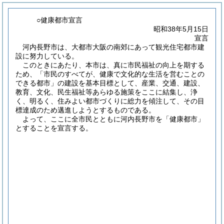
○健康都市宣言
昭和38年5月15日
宣言
河内長野市は、大都市大阪の南郊にあって観光住宅都市建
設に努力している。
このときにあたり、本市は、真に市民福祉の向上を期する
ため、「市民のすべてが、健康で文化的な生活を営むことの
できる都市」の建設を基本目標として、産業、交通、建設、
教育、文化、民生福祉等あらゆる施策をここに結集し、浄
く、明るく、住みよい都市づくりに総力を傾注して、その目
標達成のため邁進しようとするものである。
よって、ここに全市民とともに河内長野市を「健康都市」
とすることを宣言する。