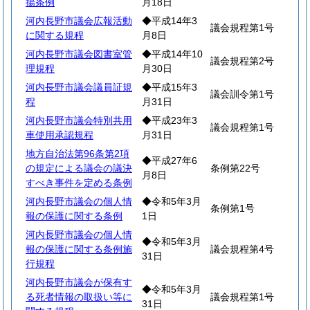
揚条例
月18日
河内長野市議会広報活動
◆平成14年3
議会規程第1号
に関する規程
月8日
河内長野市議会図書室管
◆平成14年10
議会規程第2号
理規程
月30日
河内長野市議会議員証規
◆平成15年3
議会訓令第1号
程
月31日
河内長野市議会特別共用
◆平成23年3
議会規程第1号
車使用承認規程
月31日
地方自治法第96条第2項
◆平成27年6
の規定による議会の議決
条例第22号
月8日
すべき事件を定める条例
河内長野市議会の個人情
◆令和5年3月
条例第1号
報の保護に関する条例
1日
河内長野市議会の個人情
◆令和5年3月
報の保護に関する条例施
議会規程第4号
31日
行規程
河内長野市議会が保有す
◆令和5年3月
る死者情報の取扱い等に
議会規程第1号
31日