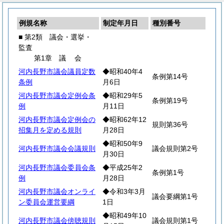
例規名称
制定年月日
種別番号
■ 第2類 議会・選挙・
監査
第1章
議
会
河内長野市議会議員定数
◆昭和40年4
条例第14号
条例
月6日
河内長野市議会定例会条
◆昭和29年5
条例第19号
例
月11日
河内長野市議会定例会の
◆昭和62年12
規則第36号
招集月を定める規則
月28日
◆昭和50年9
河内長野市議会会議規則
議会規則第2号
月30日
河内長野市議会委員会条
◆平成25年2
条例第1号
例
月28日
河内長野市議会オンライ
◆令和3年3月
議会要綱第1号
ン委員会運営要綱
1日
◆昭和49年10
河内長野市議会傍聴規則
議会規則第1号