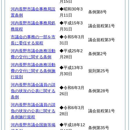
月15日
河内長野市議会事務局設
◆昭和30年3
条例第8号
置条例
月11日
河内長野市議会事務局処
◆平成15年3
議会規程第1号
務規程
月31日
市議会の事務の一部を市
◆令和5年3月
議会規程第3号
長に委任する規程
31日
河内長野市議会政務活動
◆平成25年2
条例第2号
費の交付に関する条例
月28日
河内長野市議会政務活動
◆平成13年3
費の交付に関する条例施
規則第25号
月30日
行規則
河内長野市議会議員の請
◆令和6年3月
負の状況の公表に関する
条例第28号
26日
条例
河内長野市議会議員の請
◆令和6年3月
負の状況の公表に関する
議会規程第1号
28日
条例施行規程
河内長野市議会国旗等掲
◆平成18年12
条例第35号