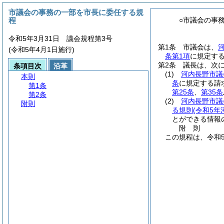
市議会の事務の一部を市長に委任する規
程
○市議会の事
令和5年3月31日 議会規程第3号
第1条
市議会は、
(令和5年4月1日施行)
条第1項
に規定す
第2条
議長は、次
条項目次
沿革
(1)
河内長野市議
本則
条
に規定する請
第1条
第25条
、
第35条
第2条
(2)
河内長野市議
附則
る規則
(令和5年
とができる情報
附
則
この規程は、令和