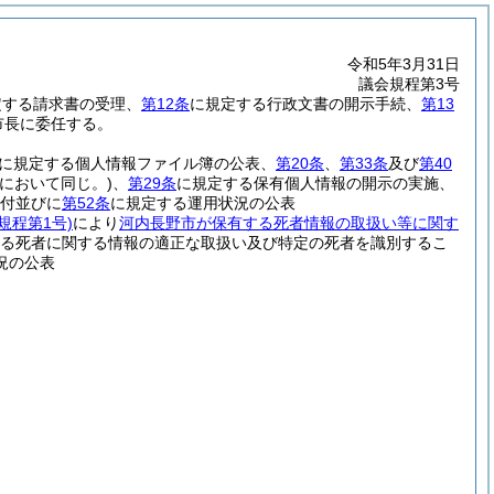
令和5年3月31日
議会規程第3号
定する請求書の受理、
第12条
に規定する行政文書の開示手続、
第13
市長に委任する。
に規定する個人情報ファイル簿の公表、
第20条
、
第33条
及び
第40
において同じ。)
、
第29条
に規定する保有個人情報の開示の実施、
付並びに
第52条
に規定する運用状況の公表
規程第1号)
により
河内長野市が保有する死者情報の取扱い等に関す
る死者に関する情報の適正な取扱い及び特定の死者を識別するこ
況の公表