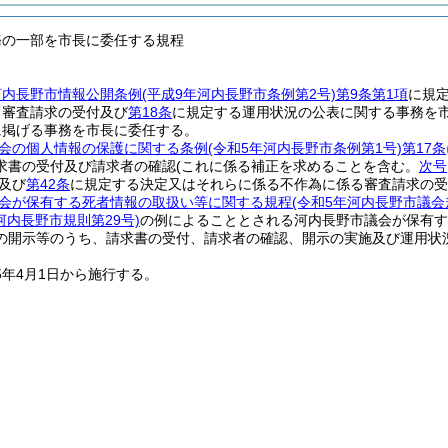
務の一部を市長に委任する規程
河内長野市情報公開条例
(平成9年河内長野市条例第2号)
第9条第1項
に規
る審査請求の受付及び
第18条
に規定する運用状況の公表に関する事務を
に掲げる事務を市長に委任する。
会の個人情報の保護に関する条例
(令和5年河内長野市条例第1号)
第17条
求書の受付及び請求者の確認
(これに係る補正を求めることを含む。
次号
及び
第42条
に規定する決定又はそれらに係る不作為に係る審査請求の受
会が保有する死者情報の取扱い等に関する規程
(令和5年河内長野市議会
河内長野市規則第29号)
の例によることとされる河内長野市議会が保有す
の開示等のうち、請求書の受付、請求者の確認、開示の実施及び運用状
5年4月1日から施行する。