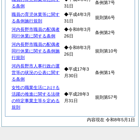
条例第7号
る条例
31日
職員の育児休業等に関す
◆平成4年3月
規則第6号
る条例施行規則
31日
河内長野市職員の配偶者
◆令和8年3月
条例第2号
同行休業に関する条例
26日
河内長野市職員の配偶者
◆令和8年3月
同行休業に関する条例施
規則第10号
26日
行規則
河内長野市人事行政の運
◆平成17年3
営等の状況の公表に関す
条例第1号
月30日
る条例
女性の職業生活における
活躍の推進に関する法律
◆平成28年3
規則第57号
の特定事業主等を定める
月31日
規則
内容現在 令和8年5月1日