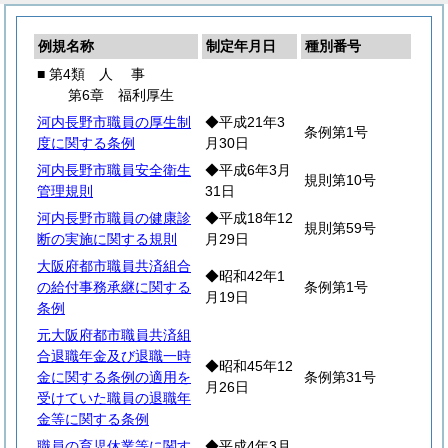
例規名称
制定年月日
種別番号
■ 第4類
人
事
第6章 福利厚生
河内長野市職員の厚生制
◆平成21年3
条例第1号
度に関する条例
月30日
河内長野市職員安全衛生
◆平成6年3月
規則第10号
管理規則
31日
河内長野市職員の健康診
◆平成18年12
規則第59号
断の実施に関する規則
月29日
大阪府都市職員共済組合
◆昭和42年1
の給付事務承継に関する
条例第1号
月19日
条例
元大阪府都市職員共済組
合退職年金及び退職一時
◆昭和45年12
金に関する条例の適用を
条例第31号
月26日
受けていた職員の退職年
金等に関する条例
職員の育児休業等に関す
◆平成4年3月