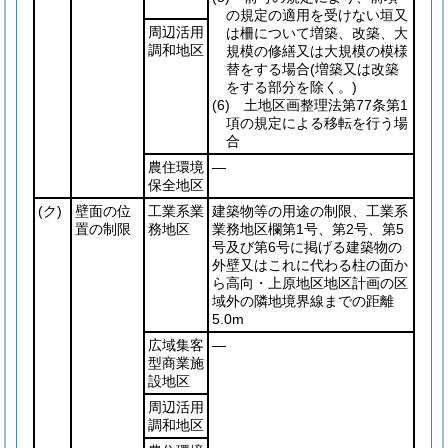
の規定の適用を受けない垣又
周辺活用
は柵について増築、改築、大
調和地区
規模の修繕又は大規模の模様
替をする場合
(増築又は改築
をする部分を除く。)
(6)
土地区画整理法第77条第1
項の規定による移転を行う場
合
農住環境
―
保全地区
(ク)
壁面の位
工業系業
建築物等の用途の制限、工業系
置の制限
務地区
業務地区欄第1号、第2号、第5
号及び第6号に掲げる建築物の
外壁又はこれに代わる柱の面か
ら高向・上原地区地区計画の区
域外の隣地境界線までの距離
5.0m
広域集客
―
型商業施
設地区
周辺活用
調和地区