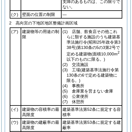
支障のあるものは、この限りで
ない。
(ク)
壁面の位置の制限
―
2 高向宮の下地区地区整備計画区域
(ア)
建築物等の用途の制
(1)
店舗、飲食店その他これ
限
らに類する施設のうち建築基
準法施行令
(昭和25年政令第3
38号)
第130条の5の3第2号で
2
定める建築物
(面積10,000m
以下のものに限る。)
(2)
交流施設
(3)
工場
(建築基準法施行令第
130条の6で定める建築物に
限る。)
(4)
事務所
(5)
倉庫業を営まない倉庫
(6)
公衆便所
(7)
休憩所
(イ)
建築物の容積率の最
建築基準法第52条に規定する容
高限度
積率
(ウ)
建築物の建蔽率の最
建築基準法第53条に規定する建
高限度
蔽率