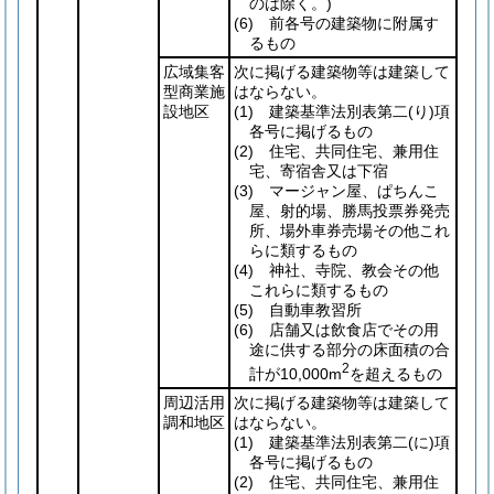
のは除く。)
(6)
前各号の建築物に附属す
るもの
広域集客
次に掲げる建築物等は建築して
型商業施
はならない。
設地区
(1)
建築基準法別表第二
(り)
項
各号に掲げるもの
(2)
住宅、共同住宅、兼用住
宅、寄宿舎又は下宿
(3)
マージャン屋、ぱちんこ
屋、射的場、勝馬投票券発売
所、場外車券売場その他これ
らに類するもの
(4)
神社、寺院、教会その他
これらに類するもの
(5)
自動車教習所
(6)
店舗又は飲食店でその用
途に供する部分の床面積の合
2
計が10,000m
を超えるもの
周辺活用
次に掲げる建築物等は建築して
調和地区
はならない。
(1)
建築基準法別表第二
(に)
項
各号に掲げるもの
(2)
住宅、共同住宅、兼用住