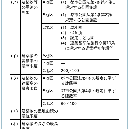
(ア)
建築物等
A地区
(1)
都市公園法第2条第2項に
の用途の
規定する公園施設
制限
B地区
(1)
都市公園法第2条第2項に
規定する公園施設
C地区
(1)
幼稚園
(2)
保育所
(3)
認定こども園
(4)
建築基準法施行令第19条
に規定する児童福祉施設等
(イ)
建築物の
A地区
―
容積率の
B地区
―
最高限度
C地区
200／100
(ウ)
建築物の
A地区
都市公園法第4条の規定に準ず
建蔽率の
る建蔽率
最高限度
B地区
都市公園法第4条の規定に準ず
る建蔽率
C地区
60／100
(エ)
建築物の敷地面積の
―
最低限度
(オ)
建築物の高さの最高
―
限度