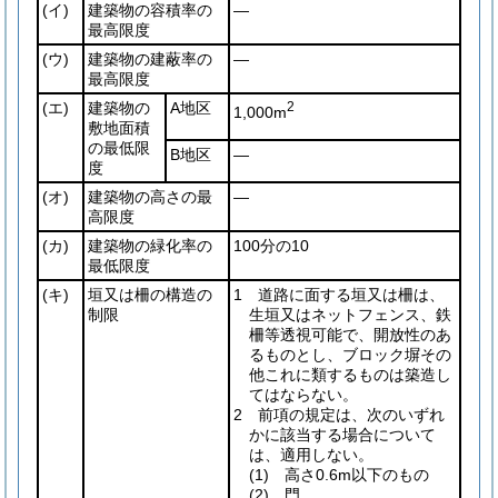
(イ)
建築物の容積率の
―
最高限度
(ウ)
建築物の建蔽率の
―
最高限度
(エ)
建築物の
A地区
2
1,000m
敷地面積
の最低限
B地区
―
度
(オ)
建築物の高さの最
―
高限度
(カ)
建築物の緑化率の
100分の10
最低限度
(キ)
垣又は柵の構造の
1 道路に面する垣又は柵は、
制限
生垣又はネットフェンス、鉄
柵等透視可能で、開放性のあ
るものとし、ブロック塀その
他これに類するものは築造し
てはならない。
2 前項の規定は、次のいずれ
かに該当する場合について
は、適用しない。
(1)
高さ0.6m以下のもの
(2)
門