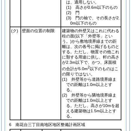
は、適用しない。
(1)
高さが0.6m以下のもの
(2)
門
(3)
門の袖で、その長さが2.
0m以下のもの
(ク)
壁面の位置の制限
建築物の外壁又はこれに代わる
柱の面
(以下「外壁等」とい
う。)
から敷地境界線までの距
離は、次の各号に掲げるものと
する。ただし、物置その他これ
に類する用途に供し、軒の高さ
が2.3m以下で、かつ、床面積
2
の合計が5.0m
以下のものはこ
の限りではない。
(1)
外壁等から道路境界線ま
での距離は1.0m以上とす
る。
(2)
外壁等から隣地境界線ま
での距離は1.0m以上とす
る。ただし、高さが10mを超
える建築物は1.5m以上とす
る。
6 南花台三丁目南地区地区整備計画区域