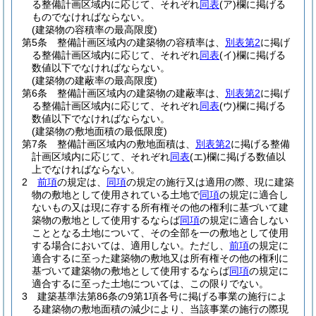
る整備計画区域内に応じて、それぞれ
同表
(ア)
欄に掲げる
ものでなければならない。
(建築物の容積率の最高限度)
第5条
整備計画区域内の建築物の容積率は、
別表第2
に掲げ
る整備計画区域内に応じて、それぞれ
同表
(イ)
欄に掲げる
数値以下でなければならない。
(建築物の建蔽率の最高限度)
第6条
整備計画区域内の建築物の建蔽率は、
別表第2
に掲げ
る整備計画区域内に応じて、それぞれ
同表
(ウ)
欄に掲げる
数値以下でなければならない。
(建築物の敷地面積の最低限度)
第7条
整備計画区域内の敷地面積は、
別表第2
に掲げる整備
計画区域内に応じて、それぞれ
同表
(エ)
欄に掲げる数値以
上でなければならない。
2
前項
の規定は、
同項
の規定の施行又は適用の際、現に建築
物の敷地として使用されている土地で
同項
の規定に適合し
ないもの又は現に存する所有権その他の権利に基づいて建
築物の敷地として使用するならば
同項
の規定に適合しない
こととなる土地について、その全部を一の敷地として使用
する場合においては、適用しない。
ただし、
前項
の規定に
適合するに至った建築物の敷地又は所有権その他の権利に
基づいて建築物の敷地として使用するならば
同項
の規定に
適合するに至った土地については、この限りでない。
3
建築基準法第86条の9第1項各号に掲げる事業の施行によ
る建築物の敷地面積の減少により、当該事業の施行の際現