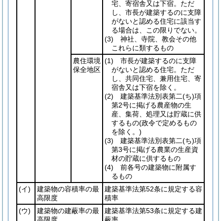
宅、寄宿舎又は下宿。ただ
し、市長が建築するのに支障
がないと認める住宅に該当す
る場合は、この限りでない。
(3)
神社、寺院、教会その他
これらに類するもの
農住環境
(1)
市長が建築するのに支障
保全地区
がないと認める住宅。ただ
し、共同住宅、兼用住宅、寄
宿舎又は下宿を除く。
(2)
建築基準法別表第二
(ち)
項
第2号に掲げる農産物の生
産、集荷、処理又は貯蔵に供
するもの
(政令で定めるもの
を除く。)
(3)
建築基準法別表第二
(ち)
項
第3号に掲げる農業の生産資
材の貯蔵に供するもの
(4)
前各号の建築物に附属す
るもの
(イ)
建築物の容積率の最
建築基準法第52条に規定する容
高限度
積率
(ウ)
建築物の建蔽率の最
建築基準法第53条に規定する建
高限度
蔽率