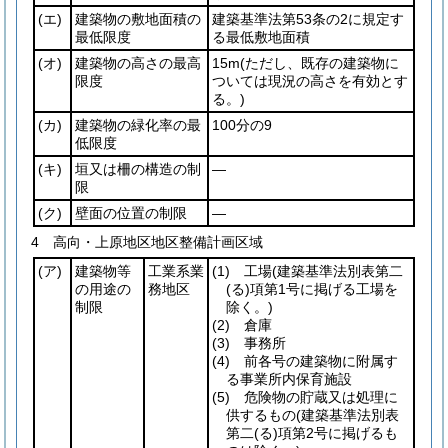
(エ)
建築物の敷地面積の
建築基準法第53条の2に規定す
最低限度
る最低敷地面積
(オ)
建築物の高さの最高
15m
(ただし、既存の建築物に
限度
ついては現況の高さを有効とす
る。)
(カ)
建築物の緑化率の最
100分の9
低限度
(キ)
垣又は柵の構造の制
―
限
(ク)
壁面の位置の制限
―
4 高向・上原地区地区整備計画区域
(ア)
建築物等
工業系業
(1)
工場
(建築基準法別表第二
の用途の
務地区
(る)
項第1号に掲げる工場を
制限
除く。)
(2)
倉庫
(3)
事務所
(4)
前各号の建築物に附属す
る事業所内保育施設
(5)
危険物の貯蔵又は処理に
供するもの
(建築基準法別表
第二
(る)
項第2号に掲げるも