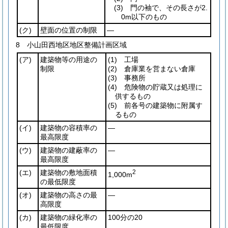
(3)
門の袖で、その長さが2.
0m以下のもの
(ク)
壁面の位置の制限
―
8 小山田西地区地区整備計画区域
(ア)
建築物等の用途の
(1)
工場
制限
(2)
倉庫業を営まない倉庫
(3)
事務所
(4)
危険物の貯蔵又は処理に
供するもの
(5)
前各号の建築物に附属す
るもの
(イ)
建築物の容積率の
―
最高限度
(ウ)
建築物の建蔽率の
―
最高限度
(エ)
建築物の敷地面積
2
1,000m
の最低限度
(オ)
建築物の高さの最
―
高限度
(カ)
建築物の緑化率の
100分の20
最低限度