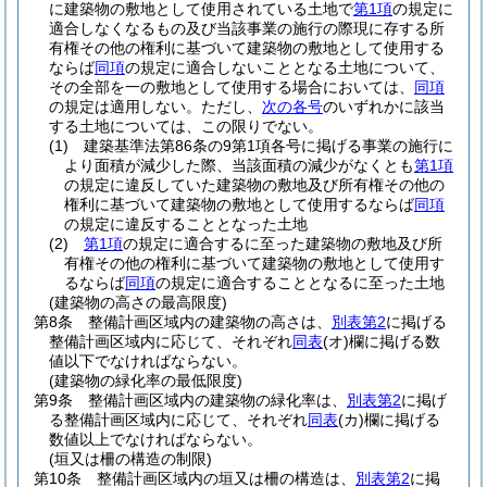
に建築物の敷地として使用されている土地で
第1項
の規定に
適合しなくなるもの及び当該事業の施行の際現に存する所
有権その他の権利に基づいて建築物の敷地として使用する
ならば
同項
の規定に適合しないこととなる土地について、
その全部を一の敷地として使用する場合においては、
同項
の規定は適用しない。
ただし、
次の各号
のいずれかに該当
する土地については、この限りでない。
(1)
建築基準法第86条の9第1項各号に掲げる事業の施行に
より面積が減少した際、当該面積の減少がなくとも
第1項
の規定に違反していた建築物の敷地及び所有権その他の
権利に基づいて建築物の敷地として使用するならば
同項
の規定に違反することとなった土地
(2)
第1項
の規定に適合するに至った建築物の敷地及び所
有権その他の権利に基づいて建築物の敷地として使用す
るならば
同項
の規定に適合することとなるに至った土地
(建築物の高さの最高限度)
第8条
整備計画区域内の建築物の高さは、
別表第2
に掲げる
整備計画区域内に応じて、それぞれ
同表
(オ)
欄に掲げる数
値以下でなければならない。
(建築物の緑化率の最低限度)
第9条
整備計画区域内の建築物の緑化率は、
別表第2
に掲げ
る整備計画区域内に応じて、それぞれ
同表
(カ)
欄に掲げる
数値以上でなければならない。
(垣又は柵の構造の制限)
第10条
整備計画区域内の垣又は柵の構造は、
別表第2
に掲