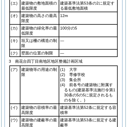
(エ)
建築物の敷地面積の
建築基準法第53条の2に規定す
最低限度
る最低敷地面積
(オ)
建築物の高さの最高
12m
限度
(カ)
建築物の緑化率の最
100分の5
低限度
(キ)
垣又は柵の構造の制
―
限
(ク)
壁面の位置の制限
―
3 南花台四丁目南地区地区整備計画区域
(ア)
建築物等の用途の制
(1)
大学
限
(2)
専修学校
(3)
集会所
(4)
前各号の建築物に附属す
るもの
(建築基準法施行令第1
30条の5の5に規定されるも
のを除く。)
(イ)
建築物の容積率の最
建築基準法第52条に規定する容
高限度
積率
(ウ)
建築物の建蔽率の最
建築基準法第53条に規定する建
高限度
蔽率