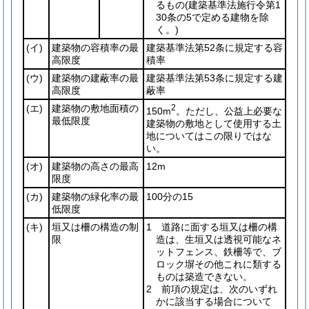
るもの
(建築基準法施行令第1
30条の5で定める建物を除
く。)
(イ)
建築物の容積率の最
建築基準法第52条に規定する容
高限度
積率
(ウ)
建築物の建蔽率の最
建築基準法第53条に規定する建
高限度
蔽率
(エ)
建築物の敷地面積の
2
150m
。ただし、公益上必要な
最低限度
建築物の敷地として使用する土
地についてはこの限りではな
い。
(オ)
建築物の高さの最高
12m
限度
(カ)
建築物の緑化率の最
100分の15
低限度
(キ)
垣又は柵の構造の制
1 道路に面する垣又は柵の構
限
造は、生垣又は透視可能なネ
ットフェンス、鉄柵等で、ブ
ロック塀その他これに類する
ものは築造できない。
2 前項の規定は、次のいずれ
かに該当する場合について