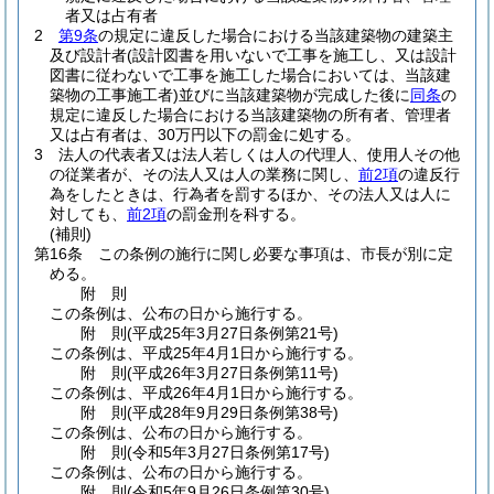
者又は占有者
2
第9条
の規定に違反した場合における当該建築物の建築主
及び設計者
(設計図書を用いないで工事を施工し、又は設計
図書に従わないで工事を施工した場合においては、当該建
築物の工事施工者)
並びに当該建築物が完成した後に
同条
の
規定に違反した場合における当該建築物の所有者、管理者
又は占有者は、30万円以下の罰金に処する。
3
法人の代表者又は法人若しくは人の代理人、使用人その他
の従業者が、その法人又は人の業務に関し、
前2項
の違反行
為をしたときは、行為者を罰するほか、その法人又は人に
対しても、
前2項
の罰金刑を科する。
(補則)
第16条
この条例の施行に関し必要な事項は、市長が別に定
める。
附
則
この条例は、公布の日から施行する。
附
則
(平成25年3月27日
条例第21号)
この条例は、平成25年4月1日から施行する。
附
則
(平成26年3月27日
条例第11号)
この条例は、平成26年4月1日から施行する。
附
則
(平成28年9月29日
条例第38号)
この条例は、公布の日から施行する。
附
則
(令和5年3月27日
条例第17号)
この条例は、公布の日から施行する。
附
則
(令和5年9月26日
条例第30号)