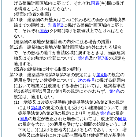
げる整備計画区域内に応じて、それぞれ
同表
(キ)
欄に掲げ
る構造としなければならない。
(壁面の位置の制限)
第11条
建築物の外壁又はこれに代わる柱の面から隣地境界
線までの距離は、
別表第2
に掲げる整備計画区域内に応じ
て、それぞれ
同表
(ク)
欄に掲げる数値以上でなければなら
ない。
(建築物の敷地が整備計画の内外に渡る場合の措置)
第12条
建築物の敷地が整備計画区域の内外にわたる場合
で、その敷地の過半が当該区域に属するときは、当該建築
物又はその敷地の全部について、
第4条
及び
第7条
の規定を
適用する。
(既存の建築物に対する制限の緩和)
第13条
建築基準法第3条第2項の規定により
第4条
の規定の
適用を受けない建築物について、
次の各号
に掲げる範囲内
において増築又は改築をする場合においては、建築基準法
第3条第3項第3号及び第4号の規定にかかわらず、
第4条
の
規定は、適用しない。
(1)
増築又は改築が基準時
(建築基準法第3条第2項の規定
により
第4条
の規定の適用を受けない建築物について、建
築基準法第3条第2項の規定により引き続き
第4条
の規定
(
同条
の規定が改正された場合においては、改正前の
同条
の規定を含む。)
の適用を受けない期間の始期をいう。以
下同じ。)
における敷地内におけるものであり、かつ、増
築後又は改築後における延べ面積及び建築面積が基準時