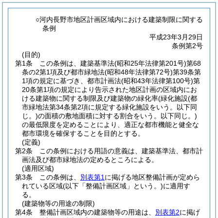
○河内長野市地区計画区域内における建築制限に関する
条例
平成23年3月29日
条例第2号
(目的)
第1条
この条例は、建築基準法
(昭和25年法律第201号)
第68
条の2第1項及び都市緑地法
(昭和48年法律第72号)
第39条第
1項の規定に基づき、都市計画法
(昭和43年法律第100号)
第
20条第1項の規定により告示された地区計画の区域内にお
ける建築物に関する制限及び建築物の緑化率
(緑化施設
(都
市緑地法第34条第2項に規定する緑化施設をいう。以下同
じ。)
の面積の敷地面積に対する割合をいう。以下同じ。)
の最低限度を定めることにより、適正な都市機能と健全な
都市環境を確保することを目的とする。
(定義)
第2条
この条例における用語の意義は、建築基準法、都市計
画法及び都市緑地法の定めるところによる。
(適用区域)
第3条
この条例は、
別表第1
に掲げる地区整備計画が定めら
れている区域
(以下「整備計画区域」という。)
に適用す
る。
(建築物等の用途の制限)
第4条
整備計画区域内の建築物等の用途は、
別表第2
に掲げ