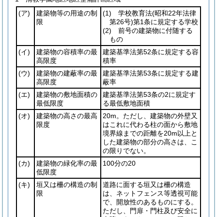
(ア)
建築物等の用途の制
(1)
学校教育法
(昭和22年法律
限
第26号)
第1条に規定する学校
(2)
前号の建築物に付随する
もの
(イ)
建築物の容積率の最
建築基準法第52条に規定する容
高限度
積率
(ウ)
建築物の建蔽率の最
建築基準法第53条に規定する建
高限度
蔽率
(エ)
建築物の敷地面積の
建築基準法第53条の2に規定す
最低限度
る最低敷地面積
(オ)
建築物の高さの最高
20m。ただし、建築物の外壁又
限度
はこれに代わる柱の面から敷地
境界線までの距離を20m以上と
した建築物の部分の高さは、こ
の限りでない。
(カ)
建築物の緑化率の最
100分の20
低限度
(キ)
垣又は柵の構造の制
道路に面する垣又は柵の構造
限
は、ネットフェンス等透視可能
で、開放性のあるものにする。
ただし、門扉・門柱及び安全に