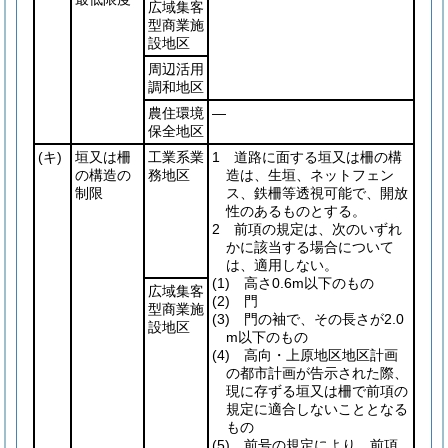
広域集客
型商業施
設地区
周辺活用
調和地区
農住環境
―
保全地区
(キ)
垣又は柵
工業系業
1 道路に面する垣又は柵の構
の構造の
務地区
造は、生垣、ネットフェン
制限
ス、鉄柵等透視可能で、開放
性のあるものとする。
2 前項の規定は、次のいずれ
かに該当する場合について
は、適用しない。
(1)
高さ0.6m以下のもの
広域集客
(2)
門
型商業施
(3)
門の袖で、その長さが2.0
設地区
m以下のもの
(4)
高向・上原地区地区計画
の都市計画が告示された際、
現に存ずる垣又は柵で前項の
規定に適合しないこととなる
もの
(5)
前号の規定により、前項