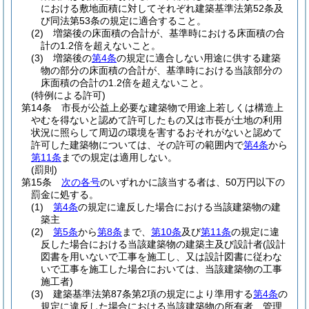
における敷地面積に対してそれぞれ建築基準法第52条及
び同法第53条の規定に適合すること。
(2)
増築後の床面積の合計が、基準時における床面積の合
計の1.2倍を超えないこと。
(3)
増築後の
第4条
の規定に適合しない用途に供する建築
物の部分の床面積の合計が、基準時における当該部分の
床面積の合計の1.2倍を超えないこと。
(特例による許可)
第14条
市長が公益上必要な建築物で用途上若しくは構造上
やむを得ないと認めて許可したもの又は市長が土地の利用
状況に照らして周辺の環境を害するおそれがないと認めて
許可した建築物については、その許可の範囲内で
第4条
から
第11条
までの規定は適用しない。
(罰則)
第15条
次の各号
のいずれかに該当する者は、50万円以下の
罰金に処する。
(1)
第4条
の規定に違反した場合における当該建築物の建
築主
(2)
第5条
から
第8条
まで、
第10条
及び
第11条
の規定に違
反した場合における当該建築物の建築主及び設計者
(設計
図書を用いないで工事を施工し、又は設計図書に従わな
いで工事を施工した場合においては、当該建築物の工事
施工者)
(3)
建築基準法第87条第2項の規定により準用する
第4条
の
規定に違反した場合における当該建築物の所有者、管理