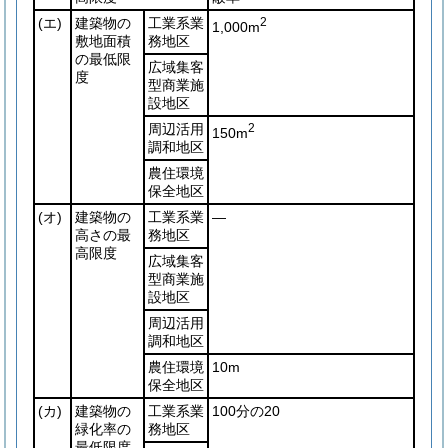
(エ)
建築物の
工業系業
2
1,000m
敷地面積
務地区
の最低限
広域集客
度
型商業施
設地区
周辺活用
2
150m
調和地区
農住環境
保全地区
(オ)
建築物の
工業系業
―
高さの最
務地区
高限度
広域集客
型商業施
設地区
周辺活用
調和地区
農住環境
10m
保全地区
(カ)
建築物の
工業系業
100分の20
緑化率の
務地区
最低限度