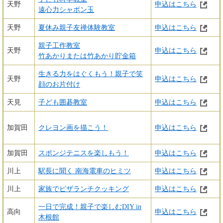
天野
申込はこちら
遠心力シャボン玉
天野
夏休み親子友禅体験教室
申込はこちら
親子工作教室
天野
申込はこちら
竹あかりまたは竹あかり貯金箱
生きる力をはぐくもう！親子で笑
天野
申込はこちら
顔のお片付け
天見
子ども囲碁教室
申込はこちら
加賀田
クレヨン画を描こう！
申込はこちら
加賀田
スポンジテニスを楽しもう！
申込はこちら
川上
駅長に聞く 南海電車のヒミツ
申込はこちら
川上
家族でピザランチクッキング
申込はこちら
一日で完成！親子で楽しむDIY in
高向
申込はこちら
木根館