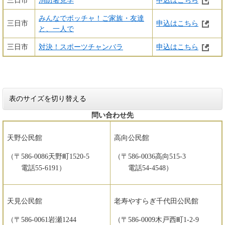
三日市
消防署見学
申込はこちら
みんなでボッチャ！ご家族・友達
三日市
申込はこちら
と、一人で
三日市
対決！スポーツチャンバラ
申込はこちら
表のサイズを切り替える
問い合わせ先
天野公民館
高向公民館
（〒586‐0086天野町1520‐5
（〒586‐0036高向515‐3
電話55‐6191）
電話54‐4548）
天見公民館
老寿やすらぎ千代田公民館
（〒586‐0061岩瀬1244
（〒586‐0009木戸西町1‐2‐9