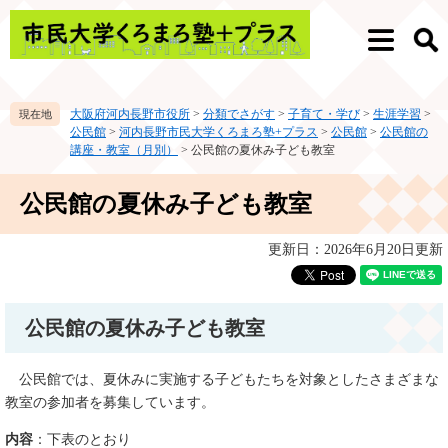
ペ
メ
ー
ニ
メ
検
ジ
ュ
ニ
索
の
ー
ュ
先
を
ー
大阪府河内長野市役所
>
分類でさがす
>
子育て・学び
>
生涯学習
>
頭
飛
公民館
>
河内長野市民大学くろまろ塾+プラス
>
公民館
>
公民館の
で
ば
講座・教室（月別）
>
公民館の夏休み子ども教室
す。
し
て
本
公民館の夏休み子ども教室
本
文
文
へ
更新日：2026年6月20日更新
公民館の夏休み子ども教室
公民館では、夏休みに実施する子どもたちを対象としたさまざまな
教室の参加者を募集しています。
内容
：下表のとおり