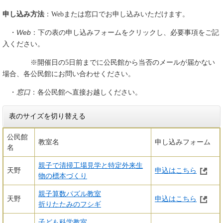
申し込み方法
：Webまたは窓口でお申し込みいただけます。
Web
・
：下の表の申し込みフォームをクリックし、必要事項をご記
入ください。
※開催日の5日前までに公民館から当否のメールが届かない
場合、各公民館にお問い合わせください。
窓口
・
：各公民館へ直接お越しください。
表のサイズを切り替える
公民館
教室名
申し込みフォーム
名
親子で清掃工場見学と特定外来生
天野
申込はこちら
物の標本づくり
親子算数パズル教室
天野
申込はこちら
折りたたみのフシギ
子ども科学教室