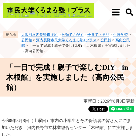
ペ
メ
ー
ニ
メ
検
ジ
ュ
ニ
索
の
ー
ュ
先
を
ー
大阪府河内長野市役所
>
分類でさがす
>
子育て・学び
>
生涯学習
>
頭
飛
公民館
>
河内長野市民大学くろまろ塾+プラス
>
公民館
>
高向公民
で
ば
館
>
「一日で完成！親子で楽しむDIY in 木根館」を実施しました
す。
し
（高向公民館）
て
本
本
「一日で完成！親子で楽しむDIY in
文
文
へ
木根館」を実施しました（高向公民
館）
更新日：2026年8月9日更新
令和8年8月8日（土曜日）市内の小学生とその保護者の皆さんにご参
加いただき、河内長野市立林業総合センター「木根館」にて実施しま
した。