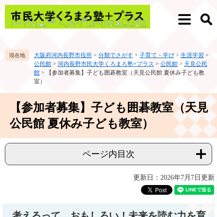
ペ
メ
ー
ニ
メ
検
ジ
ュ
ニ
索
の
ー
ュ
先
を
ー
大阪府河内長野市役所
>
分類でさがす
>
子育て・学び
>
生涯学習
>
頭
飛
公民館
>
河内長野市民大学くろまろ塾+プラス
>
公民館
>
天見公民
で
ば
館
>
【参加者募集】子ども囲碁教室（天見公民館 夏休み子ども教
す。
し
室）
て
本
本
【参加者募集】子ども囲碁教室（天見
文
文
へ
公民館 夏休み子ども教室）
ページ内目次
更新日：2026年7月7日更新
考えるって、おもしろい！未来を読む力を育