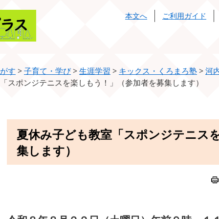
本文へ
ご利用ガイド
がす
>
子育て・学び
>
生涯学習
>
キックス・くろまろ塾
>
河
「スポンジテニスを楽しもう！」（参加者を募集します）
本
夏休み子ども教室「スポンジテニス
文
集します）