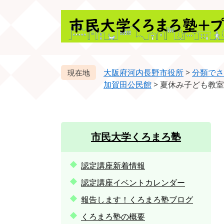
ペ
メ
ー
ニ
ジ
ュ
の
ー
先
を
頭
飛
大阪府河内長野市役所
>
分類でさ
で
ば
加賀田公民館
>
夏休み子ども教室
す。
し
て
本
文
市民大学くろまろ塾
へ
認定講座新着情報
認定講座イベントカレンダー
報告します！くろまろ塾ブログ
くろまろ塾の概要