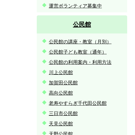
運営ボランティア募集中
公民館
公民館の講座・教室（月別）
公民館子ども教室（通年）
公民館の利用案内・利用方法
川上公民館
加賀田公民館
高向公民館
老寿やすらぎ千代田公民館
三日市公民館
天見公民館
天野公民館