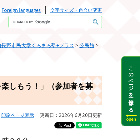
Foreign languages
文字サイズ・色合い変更
Google
カ
ス
タ
ム
検
内長野市民大学くろまろ塾+プラス
>
公民館
>
索
このページを一時保存する
を楽しもう！」（参加者を募
印刷ページ表示
更新日：2026年6月20日更新