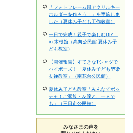
「フォトフレーム風アクリルキー
ホルダーを作ろう！」を実施しま
した（夏休み子ども工作教室）
一日で完成！親子で楽しむDIY
in 木根館（高向公民館 夏休み子
ども教室）
【開催報告】すてきなTシャツで
ハイポーズ！「夏休み子ども型染
友禅教室」（南花台公民館）
夏休み子ども教室「みんなでボッ
チャ！ご家族・友達と、一人で
も」（三日市公民館）
みなさまの声を