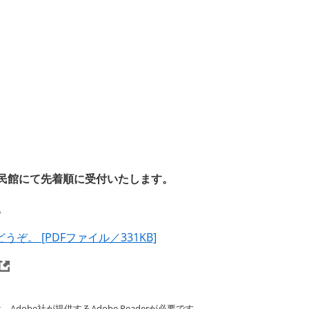
公民館にて先着順に受付いたします。
。
。 [PDFファイル／331KB]
dobe社が提供するAdobe Readerが必要です。