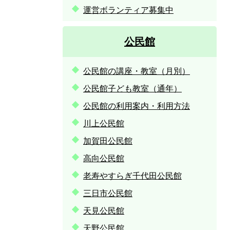
運営ボランティア募集中
公民館
公民館の講座・教室（月別）
公民館子ども教室（通年）
公民館の利用案内・利用方法
川上公民館
加賀田公民館
高向公民館
老寿やすらぎ千代田公民館
三日市公民館
天見公民館
天野公民館