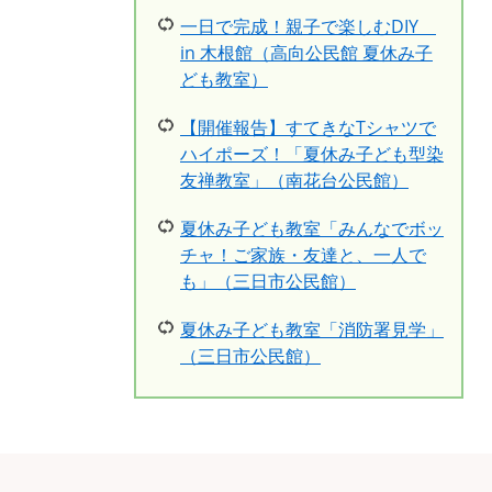
一日で完成！親子で楽しむDIY
in 木根館（高向公民館 夏休み子
ども教室）
【開催報告】すてきなTシャツで
ハイポーズ！「夏休み子ども型染
友禅教室」（南花台公民館）
夏休み子ども教室「みんなでボッ
チャ！ご家族・友達と、一人で
も」（三日市公民館）
夏休み子ども教室「消防署見学」
（三日市公民館）