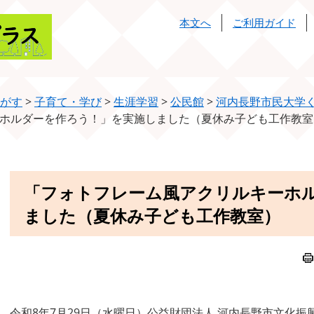
本文へ
ご利用ガイド
がす
>
子育て・学び
>
生涯学習
>
公民館
>
河内長野市民大学
ホルダーを作ろう！」を実施しました（夏休み子ども工作教室
本
「フォトフレーム風アクリルキーホ
文
ました（夏休み子ども工作教室）
令和8年7月29日（水曜日）​公益財団法人 河内長野市文化振