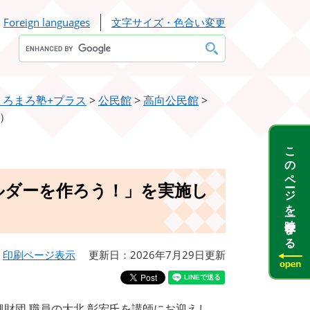
Foreign languages
文字サイズ・色合い変更
Google
カ
ス
タ
ム
検
くろまろ塾+プラス
>
公民館
>
高向公民館
>
索
）
このページを一時保存する
ルダーを作ろう！」を実施し
印刷ページ表示
更新日：2026年7月29日更新
興財団 職員の大北 彰宏氏を講師にお迎えし、