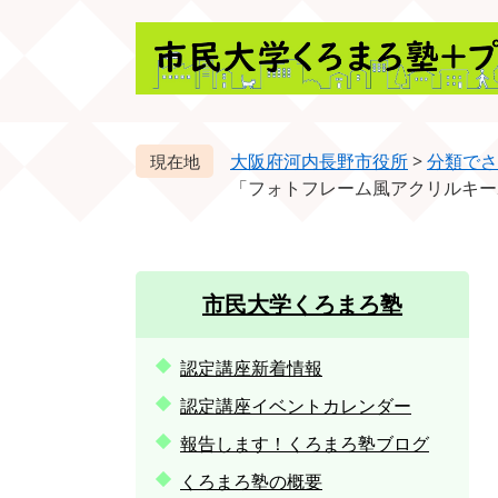
ペ
メ
ー
ニ
ジ
ュ
の
ー
先
を
頭
飛
大阪府河内長野市役所
>
分類でさ
で
ば
「フォトフレーム風アクリルキー
す。
し
て
本
文
市民大学くろまろ塾
へ
認定講座新着情報
認定講座イベントカレンダー
報告します！くろまろ塾ブログ
くろまろ塾の概要