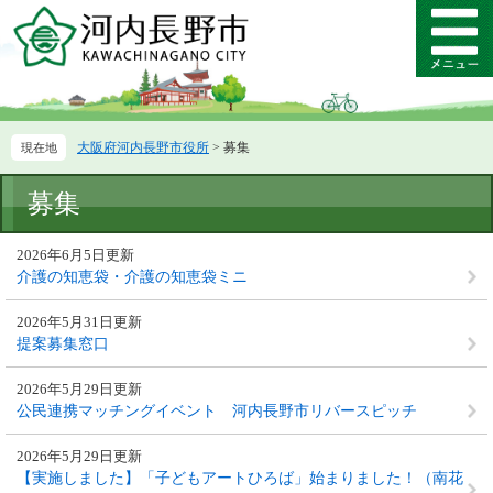
ペ
メ
ー
ニ
メ
ジ
ュ
ニ
の
ー
ュ
先
を
ー
頭
飛
大阪府河内長野市役所
>
募集
で
ば
す。
し
本
て
募集
文
本
文
2026年6月5日更新
へ
介護の知恵袋・介護の知恵袋ミニ
2026年5月31日更新
提案募集窓口
2026年5月29日更新
公民連携マッチングイベント 河内長野市リバースピッチ
2026年5月29日更新
【実施しました】「子どもアートひろば」始まりました！（南花