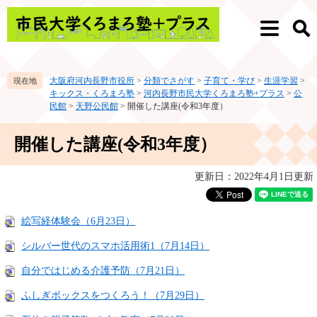
ペ
メ
ー
ニ
メ
検
ジ
ュ
ニ
索
の
ー
ュ
先
を
ー
大阪府河内長野市役所
>
分類でさがす
>
子育て・学び
>
生涯学習
>
頭
飛
キックス・くろまろ塾
>
河内長野市民大学くろまろ塾+プラス
>
公
で
ば
民館
>
天野公民館
>
開催した講座(令和3年度）
す。
し
て
本
開催した講座(令和3年度）
本
文
文
へ
更新日：2022年4月1日更新
絵写経体験会（6月23日）
シルバー世代のスマホ活用術1（7月14日）
自分ではじめる介護予防（7月21日）
ふしぎボックスをつくろう！（7月29日）