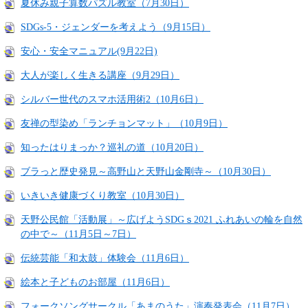
夏休み親子算数パズル教室（7月30日）
SDGs-5・ジェンダーを考えよう（9月15日）
安心・安全マニュアル(9月22日)
大人が楽しく生きる講座（9月29日）
シルバー世代のスマホ活用術2（10月6日）
友禅の型染め「ランチョンマット」（10月9日）
知ったはりまっか？巡礼の道（10月20日）
ブラっと歴史発見～高野山と天野山金剛寺～（10月30日）
いきいき健康づくり教室（10月30日）
天野公民館「活動展」～広げようSDGｓ2021 ふれあいの輪を自然
の中で～（11月5日～7日）
伝統芸能「和太鼓」体験会（11月6日）
絵本と子どものお部屋（11月6日）
フォークソングサークル「あまのうた」演奏発表会（11月7日）