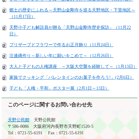
郷土の歴史にふれる～天野山金剛寺を巡る天野地区・下里地区～
（11月17日）
天野小子ども解説員が贈る「天野山金剛寺歴史探訪」（11月22
日）
プリザーブドフラワーで作るお正月飾り（11月24日）
注連縄作り～新しい年に願いをこめて～（12月26日）
大人と子どもの人権講座 ～大阪大空襲を経験して～（1月13日）
家族でクッキング「バレンタインのお菓子を作ろう!」(2月6日）
子ども「人権・平和」ポスター展（2月1日～13日）
このページに関するお問い合わせ先
天野公民館
天野公民館
〒586-0086
大阪府河内長野市天野町1520-5
Tel：0721-55-6191
Fax：0721-55-6191