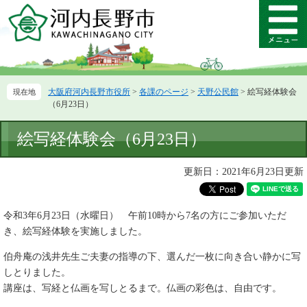
ペ
メ
ー
ニ
メ
ジ
ュ
ニ
の
ー
ュ
先
を
ー
頭
飛
大阪府河内長野市役所
>
各課のページ
>
天野公民館
>
絵写経体験会
で
ば
（6月23日）
す。
し
て
本
絵写経体験会（6月23日）
本
文
文
へ
更新日：2021年6月23日更新
令和3年6月23日（水曜日） 午前10時から7名の方にご参加いただ
き、絵写経体験を実施しました。
伯舟庵の浅井先生ご夫妻の指導の下、選んだ一枚に向き合い静かに写
しとりました。
講座は、写経と仏画を写しとるまで。仏画の彩色は、自由です。