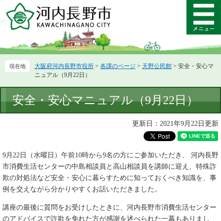
ペ
メ
ー
ニ
メ
ジ
ュ
ニ
の
ー
ュ
先
を
ー
頭
飛
大阪府河内長野市役所
>
各課のページ
>
天野公民館
>
安全・安心マ
で
ば
ニュアル（9月22日）
す。
し
て
本
安全・安心マニュアル（9月22日）
本
文
文
へ
更新日：2021年9月22日更新
9月22日（水曜日）午前10時から9名の方にご参加いただき、 河内長野
市消費生活センターの中島相談員と高山相談員を講師に迎え、特殊詐
欺の対処法など安全・安心に暮らすために知っておくべき知識を、事
例を交えながら分かりやすくお話いただきました。
講座の最後に質問をお受けしたときに、河内長野市消費生活センター
のアドバイスで詐欺を免れた方が感謝を述べられた一幕もありまし