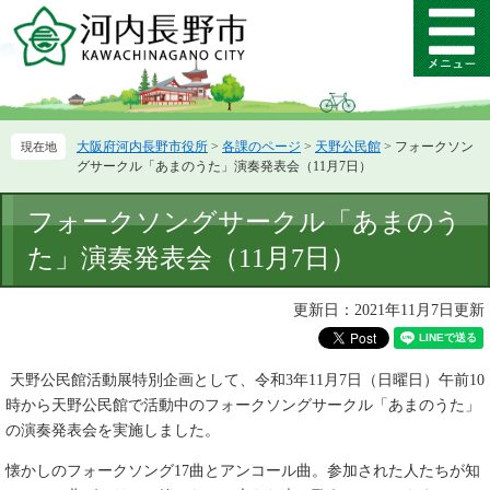
ペ
メ
ー
ニ
メ
ジ
ュ
ニ
の
ー
ュ
先
を
ー
頭
飛
大阪府河内長野市役所
>
各課のページ
>
天野公民館
>
フォークソン
で
ば
グサークル「あまのうた」演奏発表会（11月7日）
す。
し
て
本
フォークソングサークル「あまのう
本
文
文
た」演奏発表会（11月7日）
へ
更新日：2021年11月7日更新
天野公民館活動展特別企画として、令和3年11月7日（日曜日）午前10
時から天野公民館で活動中のフォークソングサークル「あまのうた」
の演奏発表会を実施しました。
懐かしのフォークソング17曲とアンコール曲。参加された人たちが知