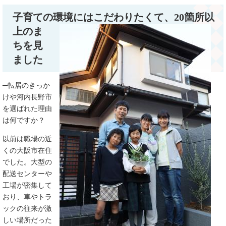
子育ての環境にはこだわりたくて、
20箇所以
上のま
ちを見
ました
─転居のきっか
けや河内長野市
を選ばれた理由
は何ですか？
以前は職場の近
くの大阪市在住
でした。大型の
配送センターや
工場が密集して
おり、車やトラ
ックの往来が激
しい場所だった