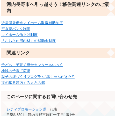
河内長野市へ引っ越そう！移住関連リンクのご案
内
近居同居促進マイホーム取得補助制度
空き家バンク制度
マイホーム借上げ制度
「おおさか河内材」の補助金制度
関連リンク
子ども・子育て総合センターあいっく
地域の子育て広場
親子の絆づくりプログラム"赤ちゃんがきた!"
道の駅奥河内くろまろの郷
このページに関するお問い合わせ先
シティプロモーション課
代表
〒586-8501
河内長野市原町一丁目1番1号