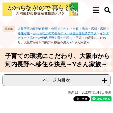
ペ
メ
ー
ニ
メ
検
ジ
ュ
ニ
索
の
ー
ュ
先
を
ー
大阪府河内長野市役所
>
分類でさがす
>
市政・地域
>
広報・広聴
>
頭
飛
移住定住
>
かわちながので暮らそう。移住定住相談デスク
>
インタ
で
ば
ビュー
>
私たちが河内長野を選んだ理由
>
子育ての環境にこだわ
す。
し
り、大阪市から河内長野へ移住を決意～Yさん家族～
て
本
本
子育ての環境にこだわり、大阪市から
文
文
へ
河内長野へ移住を決意～Yさん家族～
ページ内目次
更新日：2023年11月1日更新