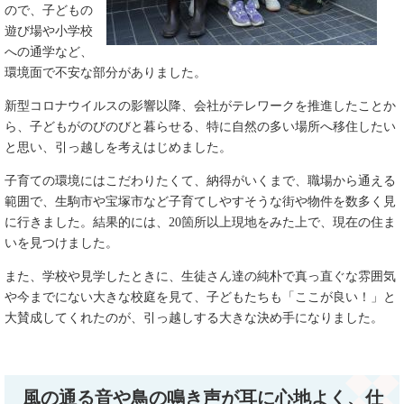
ので、子どもの
遊び場や小学校
への通学など、
環境面で不安な部分がありました。
新型コロナウイルスの影響以降、会社がテレワークを推進したことか
ら、子どもがのびのびと暮らせる、特に自然の多い場所へ移住したい
と思い、引っ越しを考えはじめました。
子育ての環境にはこだわりたくて、納得がいくまで、職場から通える
範囲で、生駒市や宝塚市など子育てしやすそうな街や物件を数多く見
に行きました。結果的には、20箇所以上現地をみた上で、現在の住ま
いを見つけました。
また、学校や見学したときに、生徒さん達の純朴で真っ直ぐな雰囲気
や今までにない大きな校庭を見て、子どもたちも「ここが良い！」と
大賛成してくれたのが、引っ越しする大きな決め手になりました。
風の通る音や鳥の鳴き声が耳に心地よく、仕