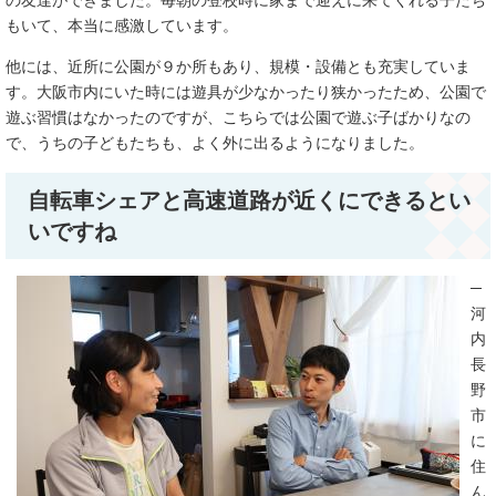
の友達ができました。毎朝の登校時に家まで迎えに来てくれる子たち
もいて、本当に感激しています。
他には、近所に公園が９か所もあり、規模・設備とも充実していま
す。大阪市内にいた時には遊具が少なかったり狭かったため、公園で
遊ぶ習慣はなかったのですが、こちらでは公園で遊ぶ子ばかりなの
で、うちの子どもたちも、よく外に出るようになりました。
自転車シェアと高速道路が近くにできるとい
いですね
─
河
内
長
野
市
に
住
ん