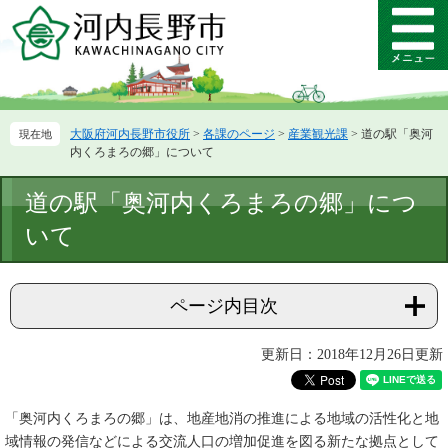
ペ
メ
ー
ニ
メ
ジ
ュ
ニ
の
ー
ュ
先
を
ー
頭
飛
大阪府河内長野市役所
>
各課のページ
>
産業観光課
>
道の駅「奥河
で
ば
内くろまろの郷」について
す。
し
て
本
道の駅「奥河内くろまろの郷」につ
本
文
文
いて
へ
ページ内目次
更新日：2018年12月26日更新
「奥河内くろまろの郷」は、地産地消の推進による地域の活性化と地
域情報の発信などによる交流人口の増加促進を図る新たな拠点として