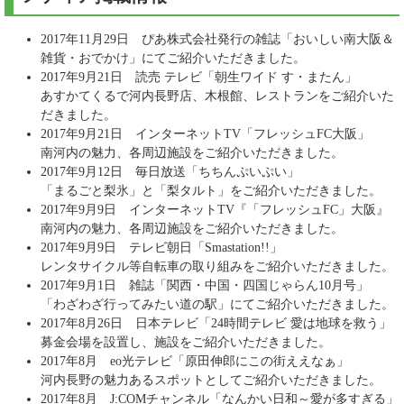
2017年11月29日 ぴあ株式会社発行の雑誌「おいしい南大阪＆
雑貨・おでかけ」にてご紹介いただきました。
2017年9月21日 読売 テレビ「朝生ワイド す・またん」
あすかてくるで河内長野店、木根館、レストランをご紹介いた
だきました。
2017年9月21日 インターネットTV「フレッシュFC大阪」
南河内の魅力、各周辺施設をご紹介いただきました。
2017年9月12日 毎日放送「ちちんぷいぷい」
「まるごと梨氷」と「梨タルト」をご紹介いただきました。
2017年9月9日 インターネットTV『「フレッシュFC」大阪』
南河内の魅力、各周辺施設をご紹介いただきました。
2017年9月9日 テレビ朝日「Smastation!!」
レンタサイクル等自転車の取り組みをご紹介いただきました。
2017年9月1日 雑誌「関西・中国・四国じゃらん10月号」
「わざわざ行ってみたい道の駅」にてご紹介いただきました。
2017年8月26日 日本テレビ「24時間テレビ 愛は地球を救う」
募金会場を設置し、施設をご紹介いただきました。
2017年8月 eo光テレビ「原田伸郎にこの街ええなぁ」
河内長野の魅力あるスポットとしてご紹介いただきました。
2017年8月 J:COMチャンネル「なんかい日和～愛が多すぎる」