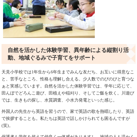
自然を活かした体験学習、異年齢による縦割り活
動、地域ぐるみで子育てをサポート
天見小学校では1年生から6年生までみんな友だち、お互いに得意なこ
と、苦手なところ、性格も理解し合える。少人数でのびのびと育つな
ぁと実感しています。自然を活かした体験学習では、学年に応じて、
田んぼでどろんこ遊び、田植えや稲刈り、そしてご飯を炊く。川遊び
では、生きもの探し、水質調査、小水力発電といった感じ。
外国人の先生から英語を習うので、家で英語の歌を熱唱したり、英語
で挨拶することも。私たちは英語で話しかけられても困るんですが
(笑)。
保護者も学年を超えて仲良く一体感がありますし、地域の人も温かく