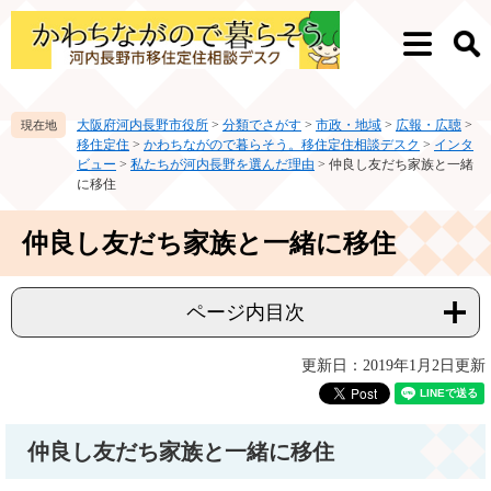
ペ
メ
ー
ニ
メ
検
ジ
ュ
ニ
索
の
ー
ュ
先
を
ー
大阪府河内長野市役所
>
分類でさがす
>
市政・地域
>
広報・広聴
>
頭
飛
移住定住
>
かわちながので暮らそう。移住定住相談デスク
>
インタ
で
ば
ビュー
>
私たちが河内長野を選んだ理由
>
仲良し友だち家族と一緒
す。
し
に移住
て
本
本
仲良し友だち家族と一緒に移住
文
文
へ
ページ内目次
更新日：2019年1月2日更新
仲良し友だち家族と一緒に移住