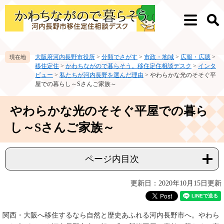
ペ
メ
ー
ニ
メ
検
ジ
ュ
ニ
索
の
ー
ュ
先
を
ー
大阪府河内長野市役所
>
分類でさがす
>
市政・地域
>
広報・広聴
>
頭
飛
移住定住
>
かわちながので暮らそう。移住定住相談デスク
>
インタ
で
ば
ビュー
>
私たちが河内長野を選んだ理由
>
やわらかな光のそそぐ平
す。
し
屋での暮らし～Sさんご家族～
て
本
本
やわらかな光のそそぐ平屋での暮ら
文
文
へ
し～Sさんご家族～
ページ内目次
更新日：2020年10月15日更新
関西・大阪へ移住するなら自然と歴史あふれる河内長野市へ。やわら